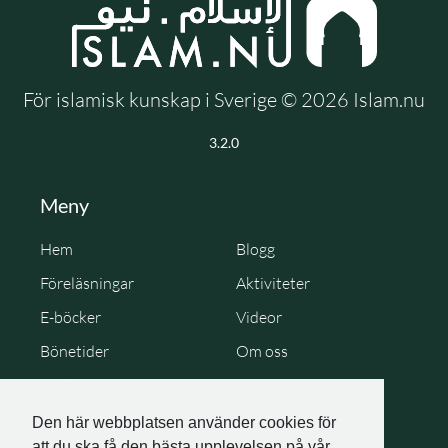
För islamisk kunskap i Sverige © 2026 Islam.nu
3.2.0
Meny
Hem
Blogg
Föreläsningar
Aktiviteter
E-böcker
Videor
Bönetider
Om oss
Cookie Policy
Personuppgiftspolicy
Den här webbplatsen använder cookies för
att du ska få den bästa upplevelsen på vår