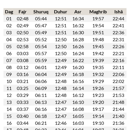
Dag
Fajr
Shuruq
Duhur
Asr
Maghrib
Ishâ
01
02:48
05:44
12:51
16:34
19:57
22:44
02
02:49
05:47
12:51
16:32
19:54
22:41
03
02:50
05:49
12:51
16:30
19:51
22:36
04
02:53
05:52
12:50
16:28
19:48
22:31
05
02:58
05:54
12:50
16:26
19:45
22:26
06
03:03
05:57
12:50
16:24
19:42
22:21
07
03:08
05:59
12:49
16:22
19:39
22:16
08
03:12
06:01
12:49
16:20
19:35
22:11
09
03:16
06:04
12:49
16:18
19:32
22:06
10
03:21
06:06
12:48
16:16
19:29
22:02
11
03:25
06:09
12:48
16:14
19:26
21:57
12
03:29
06:11
12:48
16:12
19:23
21:53
13
03:33
06:13
12:47
16:10
19:20
21:48
14
03:37
06:16
12:47
16:08
19:17
21:44
15
03:40
06:18
12:47
16:05
19:14
21:40
16
03:44
06:21
12:46
16:03
19:10
21:36
17
03:48
06:23
12:46
16:01
19:07
21:31