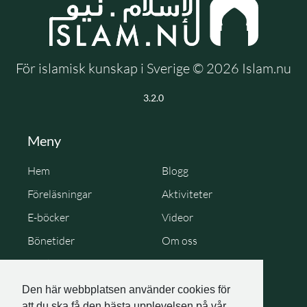
För islamisk kunskap i Sverige © 2026 Islam.nu
3.2.0
Meny
Hem
Blogg
Föreläsningar
Aktiviteter
E-böcker
Videor
Bönetider
Om oss
Cookie Policy
Personuppgiftspolicy
Den här webbplatsen använder cookies för
att du ska få den bästa upplevelsen på vår