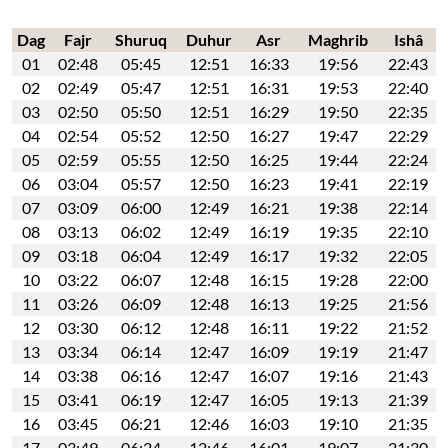
Dag
Fajr
Shuruq
Duhur
Asr
Maghrib
Ishâ
01
02:48
05:45
12:51
16:33
19:56
22:43
02
02:49
05:47
12:51
16:31
19:53
22:40
03
02:50
05:50
12:51
16:29
19:50
22:35
04
02:54
05:52
12:50
16:27
19:47
22:29
05
02:59
05:55
12:50
16:25
19:44
22:24
06
03:04
05:57
12:50
16:23
19:41
22:19
07
03:09
06:00
12:49
16:21
19:38
22:14
08
03:13
06:02
12:49
16:19
19:35
22:10
09
03:18
06:04
12:49
16:17
19:32
22:05
10
03:22
06:07
12:48
16:15
19:28
22:00
11
03:26
06:09
12:48
16:13
19:25
21:56
12
03:30
06:12
12:48
16:11
19:22
21:52
13
03:34
06:14
12:47
16:09
19:19
21:47
14
03:38
06:16
12:47
16:07
19:16
21:43
15
03:41
06:19
12:47
16:05
19:13
21:39
16
03:45
06:21
12:46
16:03
19:10
21:35
17
03:49
06:24
12:46
16:01
19:07
21:30