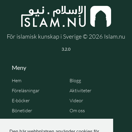
För islamisk kunskap i Sverige © 2026 Islam.nu
3.2.0
Meny
Hem
Blogg
Föreläsningar
Aktiviteter
E-böcker
Videor
Bönetider
Om oss
Cookie Policy
Personuppgiftspolicy
Den här webbplatsen använder cookies för