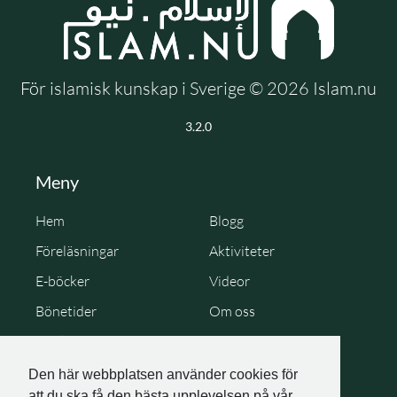
För islamisk kunskap i Sverige © 2026 Islam.nu
3.2.0
Meny
Hem
Blogg
Föreläsningar
Aktiviteter
E-böcker
Videor
Bönetider
Om oss
Cookie Policy
Personuppgiftspolicy
Den här webbplatsen använder cookies för
att du ska få den bästa upplevelsen på vår