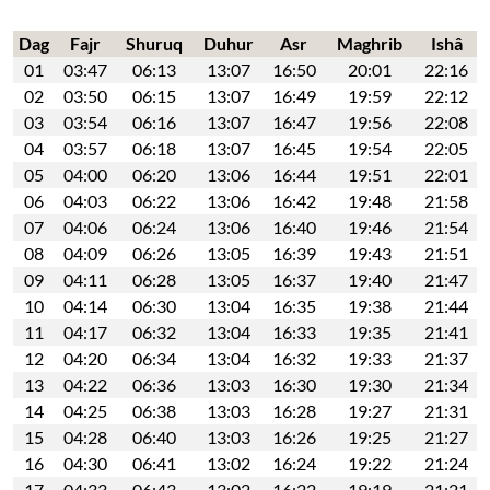
Dag
Fajr
Shuruq
Duhur
Asr
Maghrib
Ishâ
01
03:47
06:13
13:07
16:50
20:01
22:16
02
03:50
06:15
13:07
16:49
19:59
22:12
03
03:54
06:16
13:07
16:47
19:56
22:08
04
03:57
06:18
13:07
16:45
19:54
22:05
05
04:00
06:20
13:06
16:44
19:51
22:01
06
04:03
06:22
13:06
16:42
19:48
21:58
07
04:06
06:24
13:06
16:40
19:46
21:54
08
04:09
06:26
13:05
16:39
19:43
21:51
09
04:11
06:28
13:05
16:37
19:40
21:47
10
04:14
06:30
13:04
16:35
19:38
21:44
11
04:17
06:32
13:04
16:33
19:35
21:41
12
04:20
06:34
13:04
16:32
19:33
21:37
13
04:22
06:36
13:03
16:30
19:30
21:34
14
04:25
06:38
13:03
16:28
19:27
21:31
15
04:28
06:40
13:03
16:26
19:25
21:27
16
04:30
06:41
13:02
16:24
19:22
21:24
17
04:33
06:43
13:02
16:22
19:19
21:21