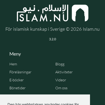
För islamisk kunskap i Sverige © 2026 Islam.nu
3.2.0
Meny
Hem
Blogg
Föreläsningar
Aktiviteter
E-böcker
Videor
Bönetider
Om oss
Cookie Policy
Personuppgiftspolicy
Den här webbplatsen använder cookies för