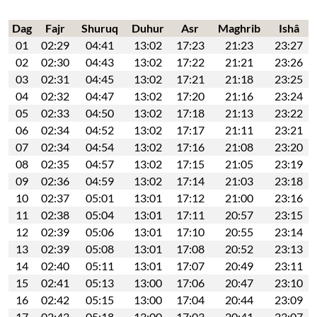
Dag
Fajr
Shuruq
Duhur
Asr
Maghrib
Ishâ
01
02:29
04:41
13:02
17:23
21:23
23:27
02
02:30
04:43
13:02
17:22
21:21
23:26
03
02:31
04:45
13:02
17:21
21:18
23:25
04
02:32
04:47
13:02
17:20
21:16
23:24
05
02:33
04:50
13:02
17:18
21:13
23:22
06
02:34
04:52
13:02
17:17
21:11
23:21
07
02:34
04:54
13:02
17:16
21:08
23:20
08
02:35
04:57
13:02
17:15
21:05
23:19
09
02:36
04:59
13:02
17:14
21:03
23:18
10
02:37
05:01
13:01
17:12
21:00
23:16
11
02:38
05:04
13:01
17:11
20:57
23:15
12
02:39
05:06
13:01
17:10
20:55
23:14
13
02:39
05:08
13:01
17:08
20:52
23:13
14
02:40
05:11
13:01
17:07
20:49
23:11
15
02:41
05:13
13:00
17:06
20:47
23:10
16
02:42
05:15
13:00
17:04
20:44
23:09
17
02:43
05:18
13:00
17:03
20:41
23:07