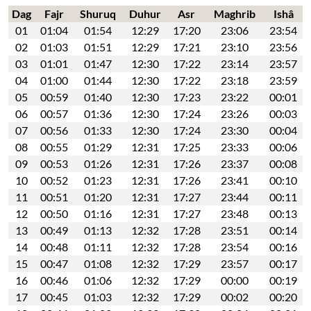
Dag
Fajr
Shuruq
Duhur
Asr
Maghrib
Ishâ
01
01:04
01:54
12:29
17:20
23:06
23:54
02
01:03
01:51
12:29
17:21
23:10
23:56
03
01:01
01:47
12:30
17:22
23:14
23:57
04
01:00
01:44
12:30
17:22
23:18
23:59
05
00:59
01:40
12:30
17:23
23:22
00:01
06
00:57
01:36
12:30
17:24
23:26
00:03
07
00:56
01:33
12:30
17:24
23:30
00:04
08
00:55
01:29
12:31
17:25
23:33
00:06
09
00:53
01:26
12:31
17:26
23:37
00:08
10
00:52
01:23
12:31
17:26
23:41
00:10
11
00:51
01:20
12:31
17:27
23:44
00:11
12
00:50
01:16
12:31
17:27
23:48
00:13
13
00:49
01:13
12:32
17:28
23:51
00:14
14
00:48
01:11
12:32
17:28
23:54
00:16
15
00:47
01:08
12:32
17:29
23:57
00:17
16
00:46
01:06
12:32
17:29
00:00
00:19
17
00:45
01:03
12:32
17:29
00:02
00:20