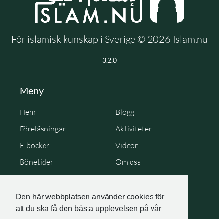
För islamisk kunskap i Sverige © 2026 Islam.nu
3.2.0
Meny
Hem
Blogg
Föreläsningar
Aktiviteter
E-böcker
Videor
Bönetider
Om oss
Cookie Policy
Personuppgiftspolicy
Den här webbplatsen använder cookies för
att du ska få den bästa upplevelsen på vår