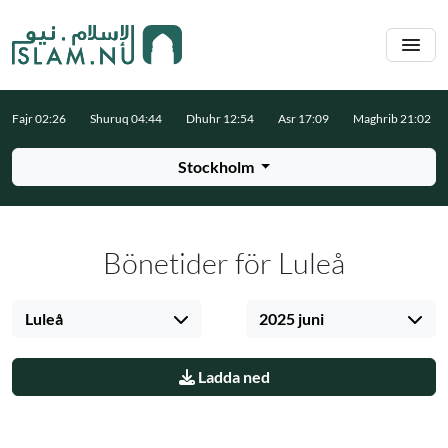
Hoppa till huvudinnehåll
Fajr 02:26
Shuruq 04:44
Dhuhr 12:54
Asr 17:09
Maghrib 21:02
Stockholm
Bönetider för Luleå
Luleå
2025 juni
Ladda ned