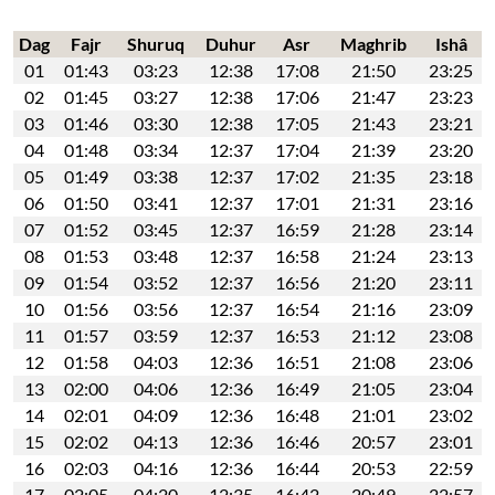
Dag
Fajr
Shuruq
Duhur
Asr
Maghrib
Ishâ
01
01:43
03:23
12:38
17:08
21:50
23:25
02
01:45
03:27
12:38
17:06
21:47
23:23
03
01:46
03:30
12:38
17:05
21:43
23:21
04
01:48
03:34
12:37
17:04
21:39
23:20
05
01:49
03:38
12:37
17:02
21:35
23:18
06
01:50
03:41
12:37
17:01
21:31
23:16
07
01:52
03:45
12:37
16:59
21:28
23:14
08
01:53
03:48
12:37
16:58
21:24
23:13
09
01:54
03:52
12:37
16:56
21:20
23:11
10
01:56
03:56
12:37
16:54
21:16
23:09
11
01:57
03:59
12:37
16:53
21:12
23:08
12
01:58
04:03
12:36
16:51
21:08
23:06
13
02:00
04:06
12:36
16:49
21:05
23:04
14
02:01
04:09
12:36
16:48
21:01
23:02
15
02:02
04:13
12:36
16:46
20:57
23:01
16
02:03
04:16
12:36
16:44
20:53
22:59
17
02:05
04:20
12:35
16:42
20:49
22:57