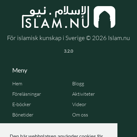
För islamisk kunskap i Sverige © 2026 Islam.nu
3.2.0
Meny
Hem
Blogg
Föreläsningar
Aktiviteter
E-böcker
Videor
Bönetider
Om oss
Cookie Policy
Personuppgiftspolicy
Den här webbplatsen använder cookies för