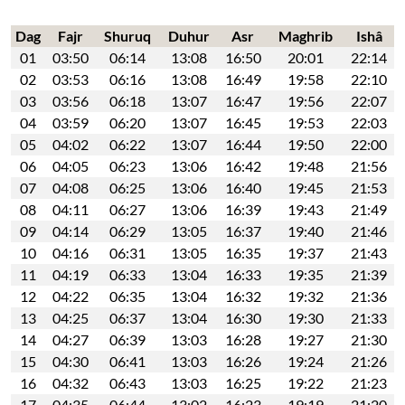
Dag
Fajr
Shuruq
Duhur
Asr
Maghrib
Ishâ
01
03:50
06:14
13:08
16:50
20:01
22:14
02
03:53
06:16
13:08
16:49
19:58
22:10
03
03:56
06:18
13:07
16:47
19:56
22:07
04
03:59
06:20
13:07
16:45
19:53
22:03
05
04:02
06:22
13:07
16:44
19:50
22:00
06
04:05
06:23
13:06
16:42
19:48
21:56
07
04:08
06:25
13:06
16:40
19:45
21:53
08
04:11
06:27
13:06
16:39
19:43
21:49
09
04:14
06:29
13:05
16:37
19:40
21:46
10
04:16
06:31
13:05
16:35
19:37
21:43
11
04:19
06:33
13:04
16:33
19:35
21:39
12
04:22
06:35
13:04
16:32
19:32
21:36
13
04:25
06:37
13:04
16:30
19:30
21:33
14
04:27
06:39
13:03
16:28
19:27
21:30
15
04:30
06:41
13:03
16:26
19:24
21:26
16
04:32
06:43
13:03
16:25
19:22
21:23
17
04:35
06:44
13:02
16:23
19:19
21:20