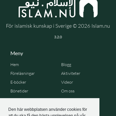
För islamisk kunskap i Sverige © 2026 Islam.nu
3.2.0
Meny
Hem
Blogg
Föreläsningar
Aktiviteter
E-böcker
Videor
Bönetider
Om oss
Cookie Policy
Personuppgiftspolicy
Den här webbplatsen använder cookies för
att du ska få den bästa upplevelsen på vår