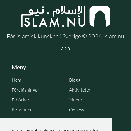
För islamisk kunskap i Sverige © 2026 Islam.nu
3.2.0
Meny
Hem
Blogg
Föreläsningar
Aktiviteter
E-böcker
Videor
Bönetider
Om oss
Cookie Policy
Personuppgiftspolicy
Den här webbplatsen använder cookies för