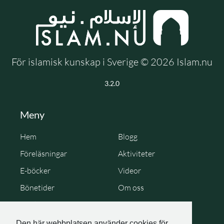
För islamisk kunskap i Sverige © 2026 Islam.nu
3.2.0
Meny
Hem
Blogg
Föreläsningar
Aktiviteter
E-böcker
Videor
Bönetider
Om oss
Cookie Policy
Personuppgiftspolicy
Den här webbplatsen använder cookies för