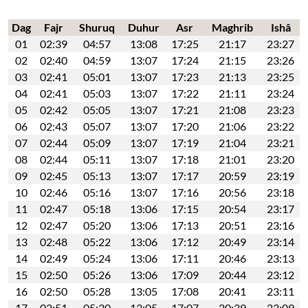
Dag
Fajr
Shuruq
Duhur
Asr
Maghrib
Ishâ
01
02:39
04:57
13:08
17:25
21:17
23:27
02
02:40
04:59
13:07
17:24
21:15
23:26
03
02:41
05:01
13:07
17:23
21:13
23:25
04
02:41
05:03
13:07
17:22
21:11
23:24
05
02:42
05:05
13:07
17:21
21:08
23:23
06
02:43
05:07
13:07
17:20
21:06
23:22
07
02:44
05:09
13:07
17:19
21:04
23:21
08
02:44
05:11
13:07
17:18
21:01
23:20
09
02:45
05:13
13:07
17:17
20:59
23:19
10
02:46
05:16
13:07
17:16
20:56
23:18
11
02:47
05:18
13:06
17:15
20:54
23:17
12
02:47
05:20
13:06
17:13
20:51
23:16
13
02:48
05:22
13:06
17:12
20:49
23:14
14
02:49
05:24
13:06
17:11
20:46
23:13
15
02:50
05:26
13:06
17:09
20:44
23:12
16
02:50
05:28
13:05
17:08
20:41
23:11
17
02:51
05:30
13:05
17:07
20:39
23:09