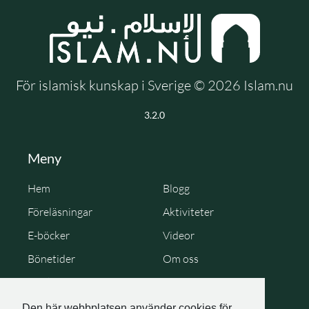
För islamisk kunskap i Sverige © 2026 Islam.nu
3.2.0
Meny
Hem
Blogg
Föreläsningar
Aktiviteter
E-böcker
Videor
Bönetider
Om oss
Cookie Policy
Personuppgiftspolicy
Den här webbplatsen använder cookies för