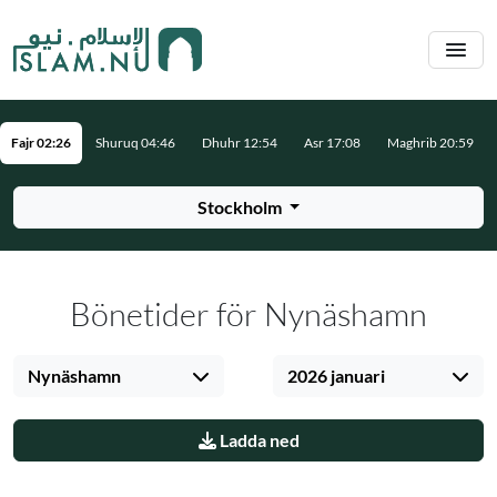
Hoppa till huvudinnehåll
Fajr 02:26
Shuruq 04:46
Dhuhr 12:54
Asr 17:08
Maghrib 20:59
Stockholm
Bönetider för Nynäshamn
Nynäshamn
2026 januari
Ladda ned