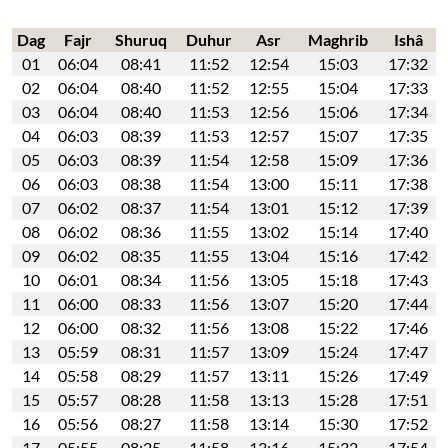
Dag
Fajr
Shuruq
Duhur
Asr
Maghrib
Ishâ
01
06:04
08:41
11:52
12:54
15:03
17:32
02
06:04
08:40
11:52
12:55
15:04
17:33
03
06:04
08:40
11:53
12:56
15:06
17:34
04
06:03
08:39
11:53
12:57
15:07
17:35
05
06:03
08:39
11:54
12:58
15:09
17:36
06
06:03
08:38
11:54
13:00
15:11
17:38
07
06:02
08:37
11:54
13:01
15:12
17:39
08
06:02
08:36
11:55
13:02
15:14
17:40
09
06:02
08:35
11:55
13:04
15:16
17:42
10
06:01
08:34
11:56
13:05
15:18
17:43
11
06:00
08:33
11:56
13:07
15:20
17:44
12
06:00
08:32
11:56
13:08
15:22
17:46
13
05:59
08:31
11:57
13:09
15:24
17:47
14
05:58
08:29
11:57
13:11
15:26
17:49
15
05:57
08:28
11:58
13:13
15:28
17:51
16
05:56
08:27
11:58
13:14
15:30
17:52
17
05:55
08:25
11:58
13:16
15:32
17:54