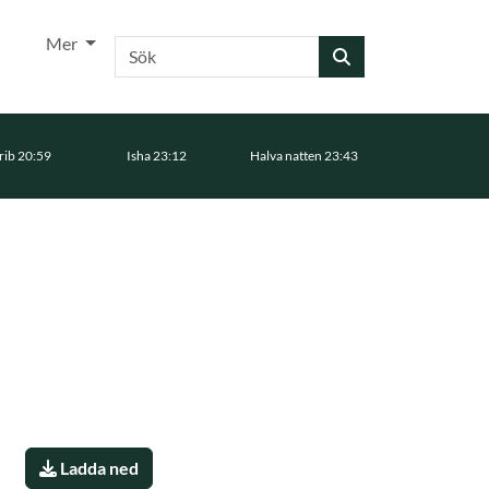
Mer
Sök
ib 20:59
Isha 23:12
Halva natten 23:43
Ladda ned