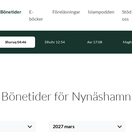
(Nuvarande)
Bönetider
E-
Föreläsningar
Islampodden
Stöd
böcker
oss
Shuruq 04:46
Dhuhr 12:54
Asr 17:08
Maghr
Bönetider för Nynäshamn
2027 mars