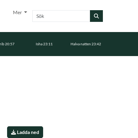
Mer
Sök
ib 20:57
Isha 23:11
Halva natten 23:42
Ladda ned