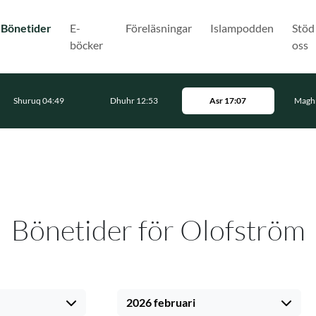
(Nuvarande)
Bönetider
E-
Föreläsningar
Islampodden
Stöd
böcker
oss
Shuruq 04:49
Dhuhr 12:53
Asr 17:07
Maghr
Bönetider för Olofström
2026 februari