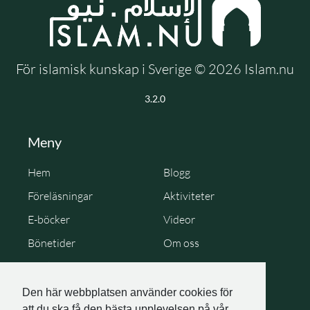
För islamisk kunskap i Sverige © 2026 Islam.nu
3.2.0
Meny
Hem
Blogg
Föreläsningar
Aktiviteter
E-böcker
Videor
Bönetider
Om oss
Cookie Policy
Personuppgiftspolicy
Den här webbplatsen använder cookies för
att du ska få den bästa upplevelsen på vår