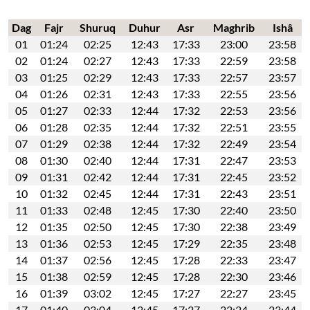
Dag
Fajr
Shuruq
Duhur
Asr
Maghrib
Ishâ
01
01:24
02:25
12:43
17:33
23:00
23:58
02
01:24
02:27
12:43
17:33
22:59
23:58
03
01:25
02:29
12:43
17:33
22:57
23:57
04
01:26
02:31
12:43
17:33
22:55
23:56
05
01:27
02:33
12:44
17:32
22:53
23:56
06
01:28
02:35
12:44
17:32
22:51
23:55
07
01:29
02:38
12:44
17:32
22:49
23:54
08
01:30
02:40
12:44
17:31
22:47
23:53
09
01:31
02:42
12:44
17:31
22:45
23:52
10
01:32
02:45
12:44
17:31
22:43
23:51
11
01:33
02:48
12:45
17:30
22:40
23:50
12
01:35
02:50
12:45
17:30
22:38
23:49
13
01:36
02:53
12:45
17:29
22:35
23:48
14
01:37
02:56
12:45
17:28
22:33
23:47
15
01:38
02:59
12:45
17:28
22:30
23:46
16
01:39
03:02
12:45
17:27
22:27
23:45
17
01:40
03:04
12:45
17:27
22:24
23:44