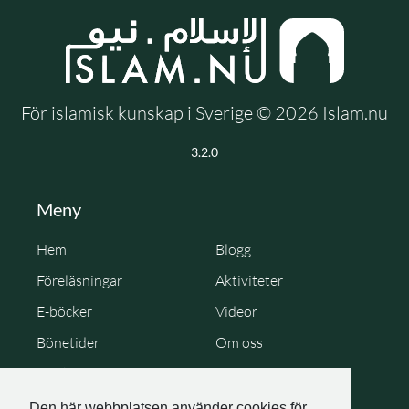
För islamisk kunskap i Sverige © 2026 Islam.nu
3.2.0
Meny
Hem
Blogg
Föreläsningar
Aktiviteter
E-böcker
Videor
Bönetider
Om oss
Cookie Policy
Personuppgiftspolicy
Den här webbplatsen använder cookies för