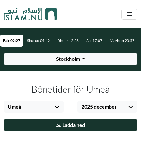
Hoppa till huvudinnehåll
Fajr 02:27
Shuruq 04:49
Dhuhr 12:53
Asr 17:07
Maghrib 20:57
Stockholm
Bönetider för Umeå
Umeå
2025 december
Ladda ned