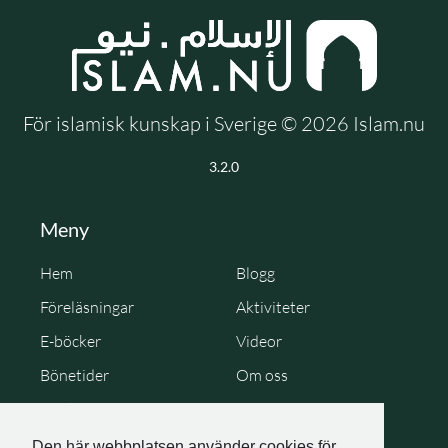
För islamisk kunskap i Sverige © 2026 Islam.nu
3.2.0
Meny
Hem
Blogg
Föreläsningar
Aktiviteter
E-böcker
Videor
Bönetider
Om oss
Cookie Policy
Personuppgiftspolicy
Den här webbplatsen använder cookies för