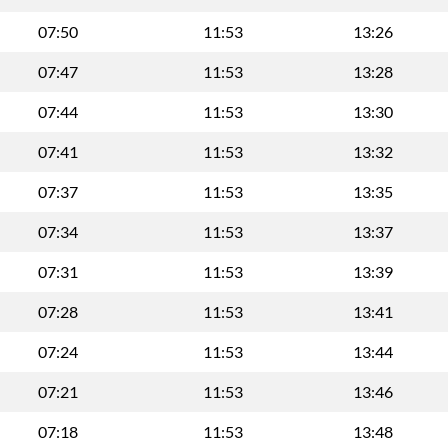
07:50
11:53
13:26
07:47
11:53
13:28
07:44
11:53
13:30
07:41
11:53
13:32
07:37
11:53
13:35
07:34
11:53
13:37
07:31
11:53
13:39
07:28
11:53
13:41
07:24
11:53
13:44
07:21
11:53
13:46
07:18
11:53
13:48