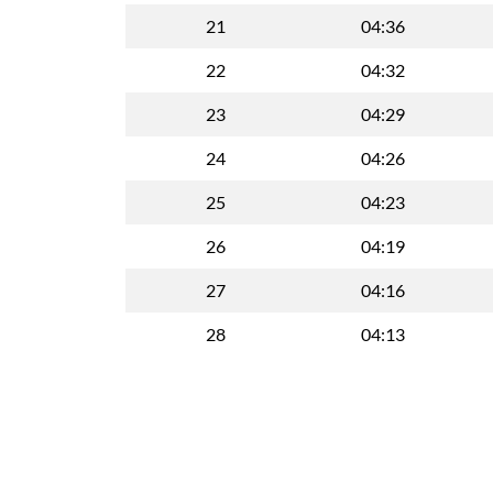
21
04:36
22
04:32
23
04:29
24
04:26
25
04:23
26
04:19
27
04:16
28
04:13