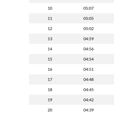
10
05:07
11
05:05
12
05:02
13
04:59
14
04:56
15
04:54
16
04:51
17
04:48
18
04:45
19
04:42
20
04:39