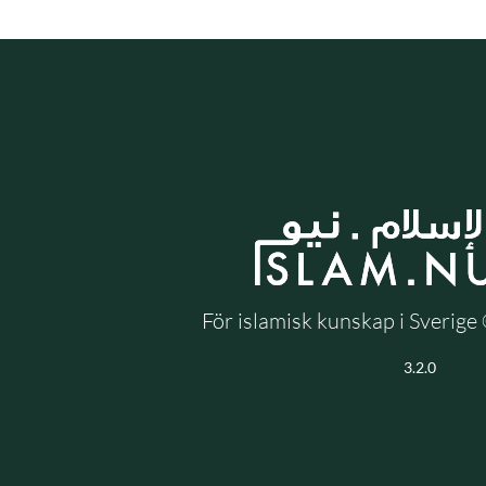
För islamisk kunskap i Sverig
3.2.0