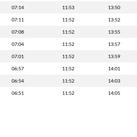
07:14
11:53
13:50
07:11
11:52
13:52
07:08
11:52
13:55
07:04
11:52
13:57
07:01
11:52
13:59
06:57
11:52
14:01
06:54
11:52
14:03
06:51
11:52
14:05