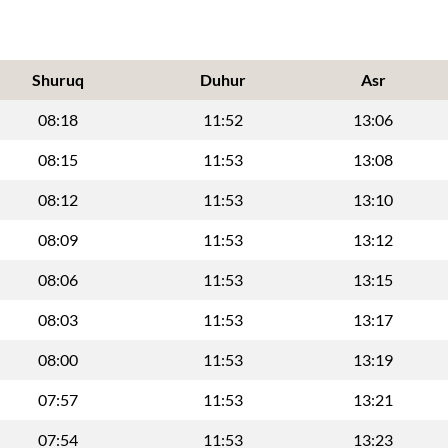
Shuruq
Duhur
Asr
08:18
11:52
13:06
08:15
11:53
13:08
08:12
11:53
13:10
08:09
11:53
13:12
08:06
11:53
13:15
08:03
11:53
13:17
08:00
11:53
13:19
07:57
11:53
13:21
07:54
11:53
13:23