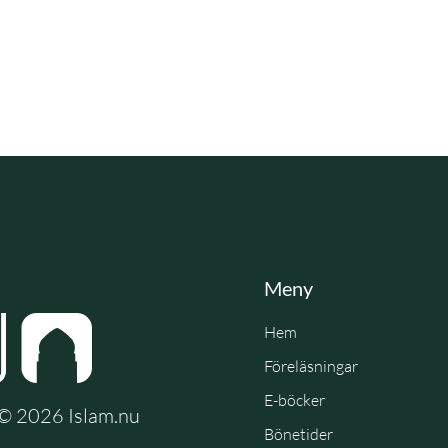
Meny
Hem
Föreläsningar
E-böcker
e © 2026 Islam.nu
Bönetider