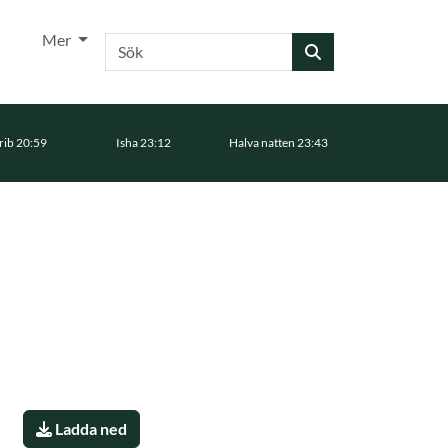
Mer
Sök
ib 20:59
Isha 23:12
Halva natten 23:43
Ladda ned