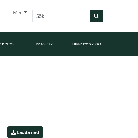
Mer
Sök
ib 20:59
Isha 23:12
Halva natten 23:43
Ladda ned