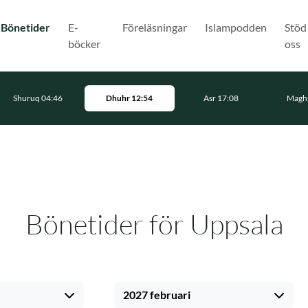
(Nuvarande)
Bönetider
E-
Föreläsningar
Islampodden
Stöd
böcker
oss
Shuruq 04:46
Dhuhr 12:54
Asr 17:08
Maghr
Bönetider för Uppsala
2027 februari