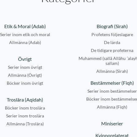
Etik & Moral (Adab)
Biografi (Sirah)
Serier inom etik och moral
Profetens följeslagare
Allmänna (Adab)
De lärda
De tidigare profeterna
Muhammed (sallâ Allâhu ´alay
Övrigt
sallam)
Serier inom övrigt
Allmänna (Sirah)
Allmänna (Övrigt)
Bestämmelser (Fiqh)
Böcker inom övrigt
Serier inom bestämmelser
Böcker inom bestämmelse
Troslära (Aqidah)
Allmänna (Fiqh)
Böcker inom troslära
Serier inom troslära
Miniserier
Allmänna (Troslära)
Kvinnorelaterat