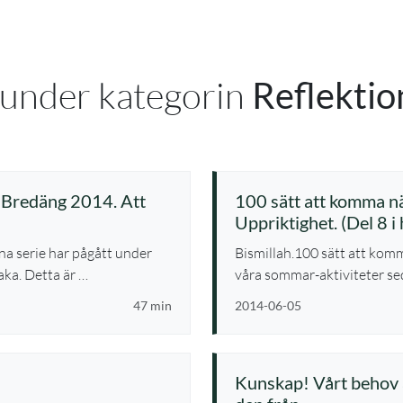
 under kategorin
Reflektio
n Bredäng 2014. Att
100 sätt att komma n
Uppriktighet. (Del 8 i 
na serie har pågått under
Bismillah.100 sätt att kom
aka. Detta är …
våra sommar-aktiviteter seda
47 min
2014-06-05
Kunskap! Vårt behov 