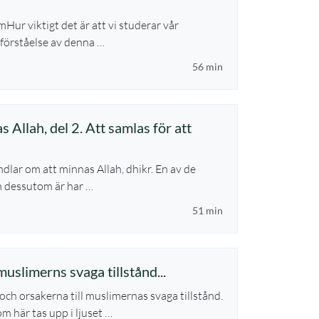
Hur viktigt det är att vi studerar vår
t förståelse av denna …
56 min
s Allah, del 2. Att samlas för att
dlar om att minnas Allah, dhikr. En av de
m dessutom är har …
51 min
uslimerns svaga tillstånd...
och orsakerna till muslimernas svaga tillstånd.
m här tas upp i ljuset …