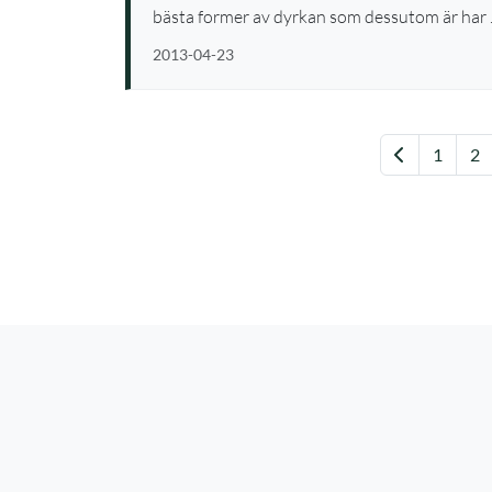
bästa former av dyrkan som dessutom är har
2013-04-23
Föregåend
1
2