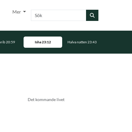
Mer
Sök
rib 20:59
Isha 23:12
Halva natten 23:43
Det kommande livet