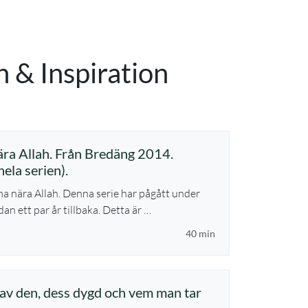
n & Inspiration
ära Allah. Från Bredäng 2014.
hela serien).
ma nära Allah. Denna serie har pågått under
n ett par år tillbaka. Detta är …
40 min
av den, dess dygd och vem man tar