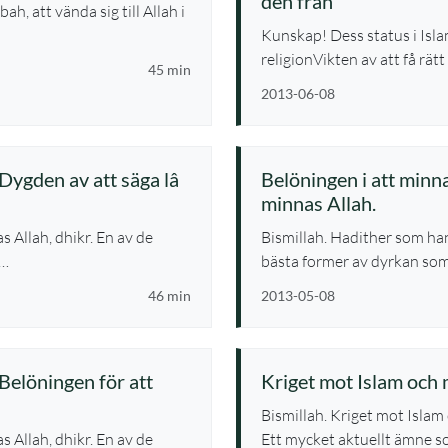
den från
h, att vända sig till Allah i
Kunskap! Dess status i Islam
religionVikten av att få rät
45 min
2013-06-08
 Dygden av att säga lâ
Belöningen i att minna
minnas Allah.
 Allah, dhikr. En av de
Bismillah. Hadither som han
 …
bästa former av dyrkan so
46 min
2013-05-08
 Belöningen för att
Kriget mot Islam och m
Bismillah. Kriget mot Islam 
 Allah, dhikr. En av de
Ett mycket aktuellt ämne so