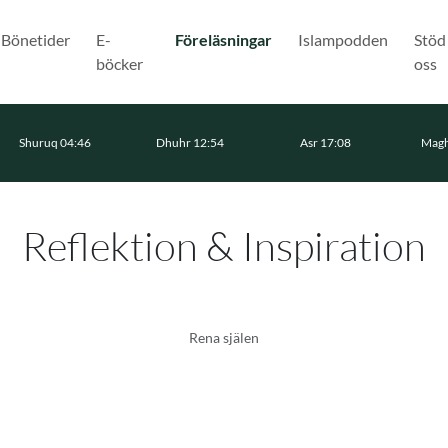
(Nuvarande)
Bönetider
E-
Föreläsningar
Islampodden
Stöd
böcker
oss
Shuruq 04:46
Dhuhr 12:54
Asr 17:08
Magh
Reflektion & Inspiration
Rena själen