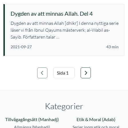
Dygden av att minnas Allah. Del 4
Dygden av att minnas Allah [dhikr] I denna nyttiga serie
läser vi från Ibnul Qayums mästerverk; al-Wabil as-
Sayib. Författaren talar …
2021-09-27
43 min
Föregående
Nästa
Välj sida
Kategorier
Tillvägagångsätt (Manhadj)
Etik & Moral (Adab)
Allmänna (Manhadj)
Serier inom etik och moral