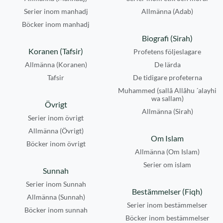
Serier inom manhadj
Allmänna (Adab)
Böcker inom manhadj
Biografi (Sirah)
Koranen (Tafsir)
Profetens följeslagare
Allmänna (Koranen)
De lärda
Tafsir
De tidigare profeterna
Muhammed (sallâ Allâhu ´alayhi
wa sallam)
Övrigt
Allmänna (Sirah)
Serier inom övrigt
Allmänna (Övrigt)
Om Islam
Böcker inom övrigt
Allmänna (Om Islam)
Serier om islam
Sunnah
Serier inom Sunnah
Bestämmelser (Fiqh)
Allmänna (Sunnah)
Serier inom bestämmelser
Böcker inom sunnah
Böcker inom bestämmelser