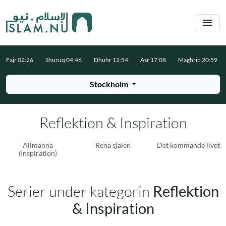
Hoppa till huvudinnehåll
Fajr 02:26
Shuruq 04:46
Dhuhr 12:54
Asr 17:08
Maghrib 20:59
Stockholm
Reflektion & Inspiration
Allmänna
Rena själen
Det kommande livet
(Inspiration)
Serier under kategorin
Reflektion
& Inspiration