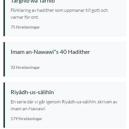
Targhîb wa Tarhîb
Förklaring av hadither som uppmanar till gott och
varnar för ont.
75 föreläsningar
Imam an-Nawawi"s 40 Hadither
32 föreläsningar
Riyâdh-us-sâlihîn
En serie där vi går igenom Riyâdh-us-sâlihîn, skriven av
imam an-Nawawî.
179 föreläsningar