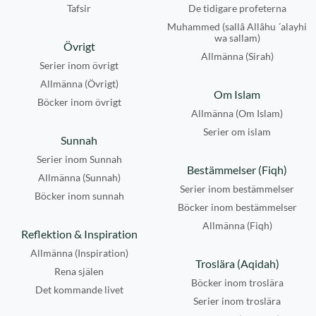
Tafsir
De tidigare profeterna
Muhammed (sallâ Allâhu ´alayhi
wa sallam)
Övrigt
Allmänna (Sirah)
Serier inom övrigt
Allmänna (Övrigt)
Om Islam
Böcker inom övrigt
Allmänna (Om Islam)
Serier om islam
Sunnah
Serier inom Sunnah
Bestämmelser (Fiqh)
Allmänna (Sunnah)
Serier inom bestämmelser
Böcker inom sunnah
Böcker inom bestämmelser
Allmänna (Fiqh)
Reflektion & Inspiration
Allmänna (Inspiration)
Troslära (Aqidah)
Rena själen
Böcker inom troslära
Det kommande livet
Serier inom troslära