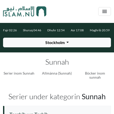
Hoppa till huvudinnehåll
Fajr 02:26
Shuruq 04:46
Dhuhr 12:54
Asr 17:08
Maghrib 20:59
Stockholm
Sunnah
Serier inom Sunnah
Allmänna (Sunnah)
Böcker inom
sunnah
Serier under kategorin
Sunnah