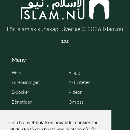
För islamisk kunskap i Sverige © 2026 Islam.nu
3.2.0
Meny
Hem
Blogg
Föreläsningar
Aktiviteter
E-böcker
Videor
Bönetider
Om oss
Cookie Policy
Personuppgiftspolicy
Den här webbplatsen använder cookies för
att du ska få den bästa upplevelsen på vår