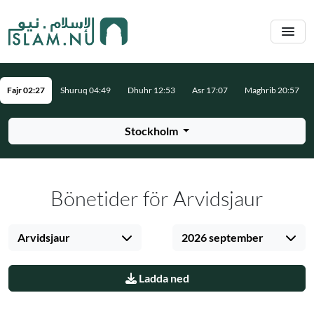
Hoppa till huvudinnehåll
Fajr 02:27
Shuruq 04:49
Dhuhr 12:53
Asr 17:07
Maghrib 20:57
Stockholm
Bönetider för Arvidsjaur
Arvidsjaur
2026 september
Ladda ned