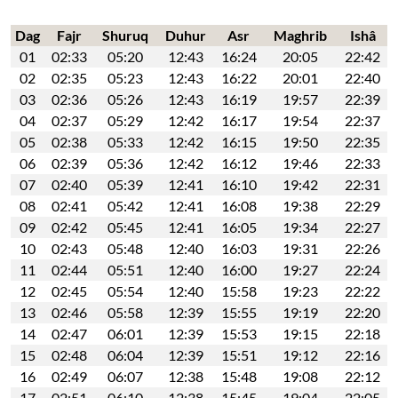
Dag
Fajr
Shuruq
Duhur
Asr
Maghrib
Ishâ
01
02:33
05:20
12:43
16:24
20:05
22:42
02
02:35
05:23
12:43
16:22
20:01
22:40
03
02:36
05:26
12:43
16:19
19:57
22:39
04
02:37
05:29
12:42
16:17
19:54
22:37
05
02:38
05:33
12:42
16:15
19:50
22:35
06
02:39
05:36
12:42
16:12
19:46
22:33
07
02:40
05:39
12:41
16:10
19:42
22:31
08
02:41
05:42
12:41
16:08
19:38
22:29
09
02:42
05:45
12:41
16:05
19:34
22:27
10
02:43
05:48
12:40
16:03
19:31
22:26
11
02:44
05:51
12:40
16:00
19:27
22:24
12
02:45
05:54
12:40
15:58
19:23
22:22
13
02:46
05:58
12:39
15:55
19:19
22:20
14
02:47
06:01
12:39
15:53
19:15
22:18
15
02:48
06:04
12:39
15:51
19:12
22:16
16
02:49
06:07
12:38
15:48
19:08
22:12
17
02:51
06:10
12:38
15:45
19:04
22:05