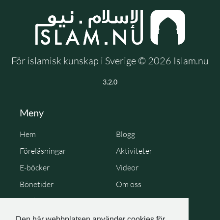
För islamisk kunskap i Sverige © 2026 Islam.nu
3.2.0
Meny
Hem
Blogg
Föreläsningar
Aktiviteter
E-böcker
Videor
Bönetider
Om oss
Cookie Policy
Personuppgiftspolicy
Den här webbplatsen använder cookies för