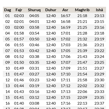
Dag
Fajr
Shuruq
Duhur
Asr
Maghrib
Ishâ
01
02:03
04:05
12:40
16:57
21:18
23:13
02
02:01
04:01
12:40
16:58
21:21
23:15
03
02:00
03:58
12:40
16:59
21:25
23:16
04
01:58
03:54
12:40
17:01
21:28
23:18
05
01:57
03:50
12:40
17:02
21:32
23:19
06
01:55
03:46
12:40
17:03
21:36
23:21
07
01:53
03:42
12:40
17:05
21:39
23:22
08
01:52
03:38
12:40
17:06
21:43
23:24
09
01:50
03:35
12:40
17:07
21:47
23:25
10
01:49
03:31
12:40
17:09
21:51
23:27
11
01:47
03:27
12:40
17:10
21:54
23:29
12
01:46
03:23
12:40
17:11
21:58
23:30
13
01:44
03:19
12:40
17:12
22:02
23:32
14
01:43
03:16
12:40
17:13
22:06
23:33
15
01:41
03:12
12:40
17:15
22:09
23:35
16
01:40
03:08
12:40
17:16
22:13
23:37
17
01:38
03:04
12:40
17:17
22:17
23:38