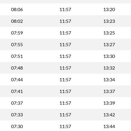
08:06
11:57
13:20
08:02
11:57
13:23
07:59
11:57
13:25
07:55
11:57
13:27
07:51
11:57
13:30
07:48
11:57
13:32
07:44
11:57
13:34
07:41
11:57
13:37
07:37
11:57
13:39
07:33
11:57
13:42
07:30
11:57
13:44