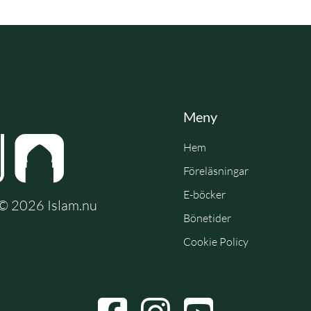
Meny
Hem
Föreläsningar
E-böcker
e © 2026 Islam.nu
Bönetider
Cookie Policy