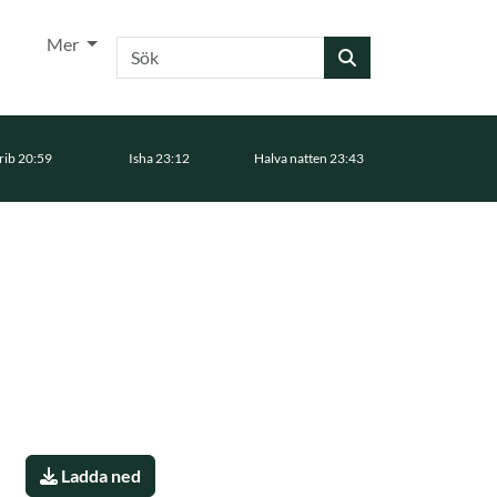
Mer
Sök
ib 20:59
Isha 23:12
Halva natten 23:43
Ladda ned