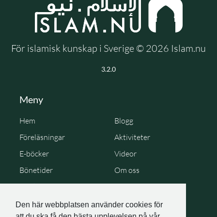
För islamisk kunskap i Sverige © 2026 Islam.nu
3.2.0
Meny
Hem
Blogg
Föreläsningar
Aktiviteter
E-böcker
Videor
Bönetider
Om oss
Cookie Policy
Personuppgiftspolicy
Den här webbplatsen använder cookies för
att du ska få den bästa upplevelsen på vår