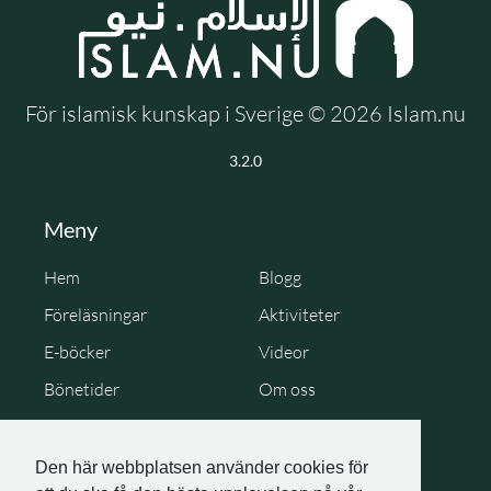
För islamisk kunskap i Sverige © 2026 Islam.nu
3.2.0
Meny
Hem
Blogg
Föreläsningar
Aktiviteter
E-böcker
Videor
Bönetider
Om oss
Cookie Policy
Personuppgiftspolicy
Den här webbplatsen använder cookies för