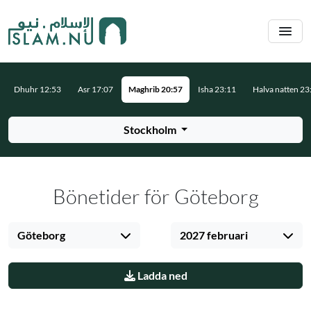
Hoppa till huvudinnehåll
Dhuhr 12:53
Asr 17:07
Maghrib 20:57
Isha 23:11
Halva natten 23
Stockholm
Bönetider för Göteborg
Göteborg
2027 februari
Ladda ned