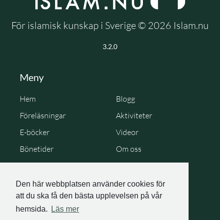
För islamisk kunskap i Sverige © 2026 Islam.nu
3.2.0
Meny
Hem
Blogg
Föreläsningar
Aktiviteter
E-böcker
Videor
Bönetider
Om oss
Cookie Policy
Personuppgiftspolicy
Den här webbplatsen använder cookies för
att du ska få den bästa upplevelsen på vår
hemsida.
Läs mer