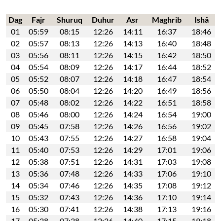
Dag
Fajr
Shuruq
Duhur
Asr
Maghrib
Ishâ
01
05:59
08:15
12:26
14:11
16:37
18:46
02
05:57
08:13
12:26
14:13
16:40
18:48
03
05:56
08:11
12:26
14:15
16:42
18:50
04
05:54
08:09
12:26
14:17
16:44
18:52
05
05:52
08:07
12:26
14:18
16:47
18:54
06
05:50
08:04
12:26
14:20
16:49
18:56
07
05:48
08:02
12:26
14:22
16:51
18:58
08
05:46
08:00
12:26
14:24
16:54
19:00
09
05:45
07:58
12:26
14:26
16:56
19:02
10
05:43
07:55
12:26
14:27
16:58
19:04
11
05:40
07:53
12:26
14:29
17:01
19:06
12
05:38
07:51
12:26
14:31
17:03
19:08
13
05:36
07:48
12:26
14:33
17:06
19:10
14
05:34
07:46
12:26
14:35
17:08
19:12
15
05:32
07:43
12:26
14:36
17:10
19:14
16
05:30
07:41
12:26
14:38
17:13
19:16
17
05:28
07:38
12:26
14:40
17:15
19:18