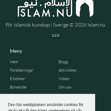
För islamisk kunskap i Sverige © 2026 Islam.nu
3.2.0
Meny
Hem
Blogg
Föreläsningar
Aktiviteter
E-böcker
Videor
Bönetider
Om oss
Cookie Policy
Personuppgiftspolicy
Den här webbplatsen använder cookies för
att du ska få den bästa upplevelsen på vår