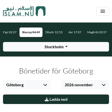
Hoppa till huvudinnehåll
Fajr 02:27
Shuruq 04:49
Dhuhr 12:53
Asr 17:07
Maghrib 20:57
Stockholm
Bönetider för Göteborg
Göteborg
2026 november
Ladda ned