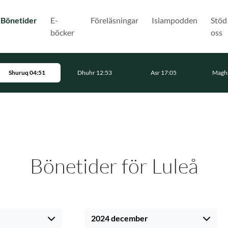
(Nuvarande)
Bönetider
E-
Föreläsningar
Islampodden
Stöd
böcker
oss
Shuruq 04:51
Dhuhr 12:53
Asr 17:05
Maghr
Bönetider för Luleå
2024 december