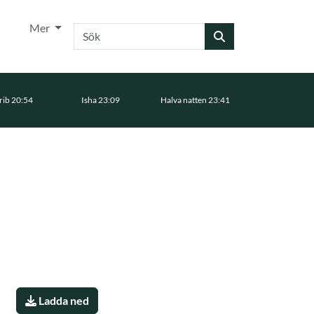
Mer
Sök
ib 20:54
Isha 23:09
Halva natten 23:41
Ladda ned