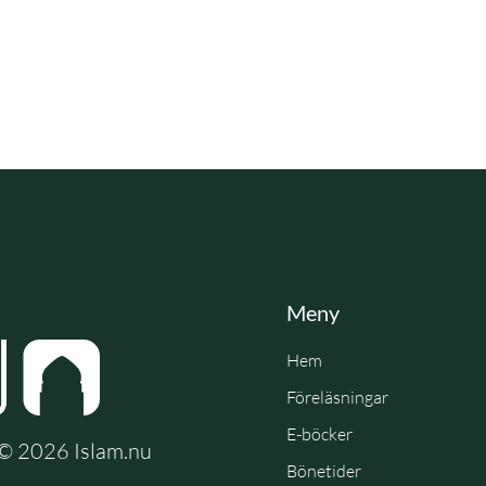
Meny
Hem
Föreläsningar
E-böcker
e © 2026 Islam.nu
Bönetider