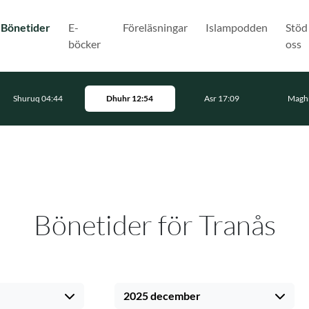
(Nuvarande)
Bönetider
E-
Föreläsningar
Islampodden
Stöd
böcker
oss
Shuruq 04:44
Dhuhr 12:54
Asr 17:09
Maghr
Bönetider för Tranås
2025 december