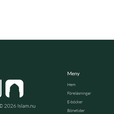
Meny
Hem
Föreläsningar
E-böcker
e © 2026 Islam.nu
Bönetider