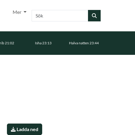
Mer
Sök
ib 21:02
Isha 23:13
Halva natten 23:44
Ladda ned