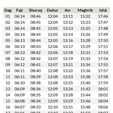
Dag
Fajr
Shuruq
Duhur
Asr
Maghrib
Ishâ
01
06:14
08:46
12:04
13:11
15:22
17:46
02
06:14
08:45
12:04
13:12
15:23
17:47
03
06:14
08:45
12:05
13:13
15:25
17:48
04
06:14
08:44
12:05
13:14
15:26
17:49
05
06:13
08:44
12:05
13:16
15:28
17:50
06
06:13
08:43
12:06
13:17
15:29
17:51
07
06:13
08:42
12:06
13:18
15:31
17:53
08
06:12
08:42
12:07
13:19
15:33
17:54
09
06:12
08:41
12:07
13:21
15:34
17:55
10
06:11
08:40
12:08
13:22
15:36
17:57
11
06:11
08:39
12:08
13:23
15:38
17:58
12
06:10
08:38
12:08
13:25
15:40
17:59
13
06:09
08:36
12:09
13:26
15:42
18:01
14
06:09
08:35
12:09
13:28
15:44
18:02
15
06:08
08:34
12:09
13:29
15:46
18:04
16
06:07
08:33
12:10
13:31
15:48
18:06
17
06:06
08:31
12:10
13:32
15:50
18:07