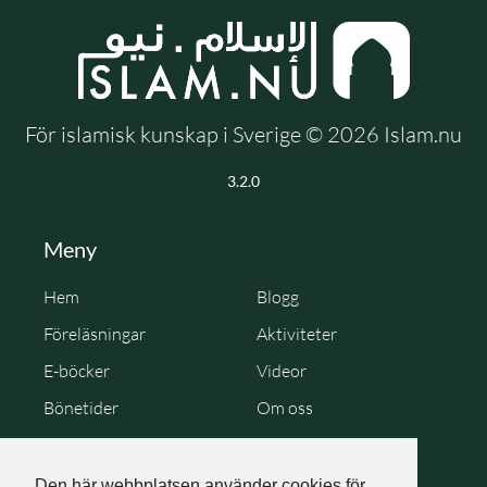
För islamisk kunskap i Sverige © 2026 Islam.nu
3.2.0
Meny
Hem
Blogg
Föreläsningar
Aktiviteter
E-böcker
Videor
Bönetider
Om oss
Cookie Policy
Personuppgiftspolicy
Den här webbplatsen använder cookies för