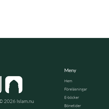
Meny
Hem
Föreläsningar
E-böcker
e © 2026 Islam.nu
Bönetider