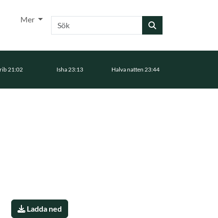
Mer
Sök
ib 21:02
Isha 23:13
Halva natten 23:44
Ladda ned