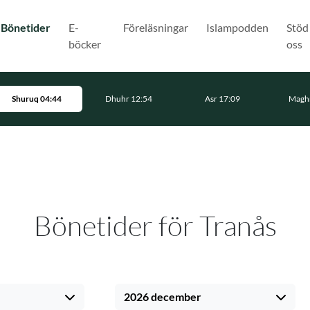
(Nuvarande)
Bönetider
E-
Föreläsningar
Islampodden
Stöd
böcker
oss
Shuruq 04:44
Dhuhr 12:54
Asr 17:09
Maghr
Bönetider för Tranås
2026 december