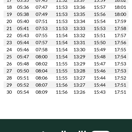
18
05:36
07:47
11:53
13:36
15:57
18:01
19
05:38
07:49
11:53
13:35
15:56
18:00
20
05:40
07:51
11:53
13:34
15:54
17:59
21
05:41
07:53
11:53
13:33
15:53
17:58
22
05:43
07:55
11:54
13:32
15:51
17:57
23
05:44
07:57
11:54
13:31
15:50
17:56
24
05:46
07:58
11:54
13:30
15:49
17:55
25
05:47
08:00
11:54
13:29
15:48
17:54
26
05:48
08:02
11:55
13:29
15:47
17:53
27
05:50
08:04
11:55
13:28
15:46
17:53
28
05:51
08:06
11:55
13:27
15:44
17:52
29
05:52
08:07
11:56
13:27
15:44
17:51
30
05:54
08:09
11:56
13:26
15:43
17:51