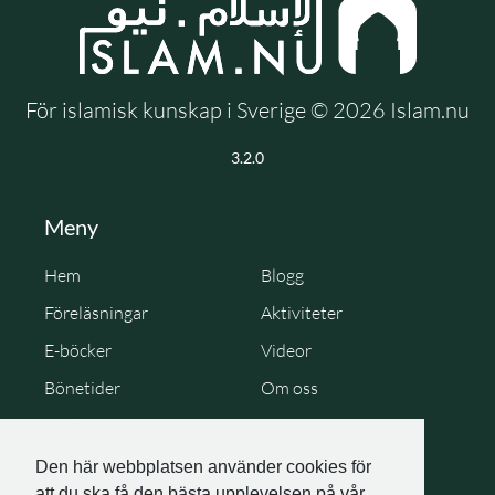
För islamisk kunskap i Sverige © 2026 Islam.nu
3.2.0
Meny
Hem
Blogg
Föreläsningar
Aktiviteter
E-böcker
Videor
Bönetider
Om oss
Cookie Policy
Personuppgiftspolicy
Den här webbplatsen använder cookies för
att du ska få den bästa upplevelsen på vår