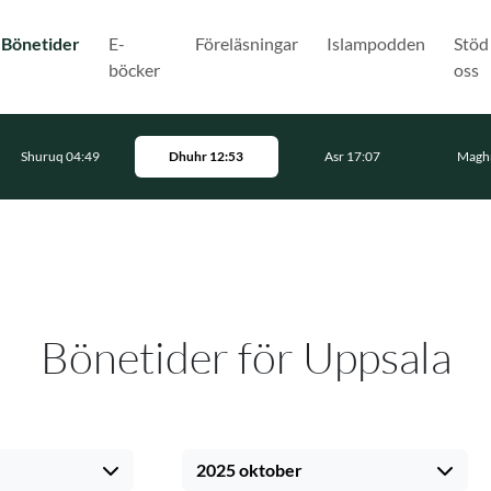
(Nuvarande)
Bönetider
E-
Föreläsningar
Islampodden
Stöd
böcker
oss
Shuruq 04:49
Dhuhr 12:53
Asr 17:07
Maghr
Bönetider för Uppsala
2025 oktober