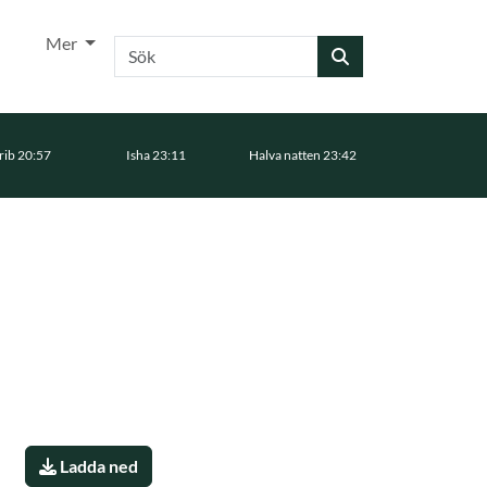
Mer
Sök
ib 20:57
Isha 23:11
Halva natten 23:42
Ladda ned