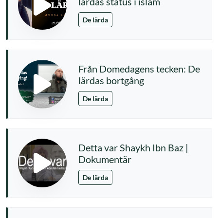
lärdas status i islam
De lärda
Från Domedagens tecken: De
lärdas bortgång
De lärda
Detta var Shaykh Ibn Baz |
Dokumentär
De lärda