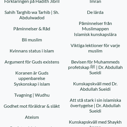
Förklaringen på Hadith Jibril
Imran
Sahih Targhib wa Tarhib | Sh.
De lärda
Abdulwadod
Påminnelser från
Påminnelser & Råd
Muslimappen
Islamisk kunskapslära
Bli muslim
Viktiga lektioner för varje
Kvinnans status i islam
muslim
Argument för Guds existens
Bevisen för Muhammeds
profetskap ﷺ | Dr. Abdullah
Sueidi
Koranen är Guds
uppenbarelse
Kunskapskväll med Dr.
Syskonskap i islam
Abdullah Sueidi
Tvagning | Wudhu
Att stå stark i sin islamiska
övertygelse | Dr. Abdullah
Godhet mot föräldrar & släkt
Sueidi
Ateism
Kunskapskväll med Shaykh