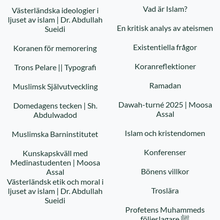
Vad är Islam?
Västerländska ideologier i
ljuset av islam | Dr. Abdullah
En kritisk analys av ateismen
Sueidi
Existentiella frågor
Koranen för memorering
Koranreflektioner
Trons Pelare || Typografi
Ramadan
Muslimsk Självutveckling
Dawah-turné 2025 | Moosa
Domedagens tecken | Sh.
Assal
Abdulwadod
Islam och kristendomen
Muslimska Barninstitutet
Konferenser
Kunskapskväll med
Medinastudenten | Moosa
Bönens villkor
Assal
Västerländsk etik och moral i
Troslära
ljuset av islam | Dr. Abdullah
Sueidi
Profetens Muhammeds
följeslagare ﷺ