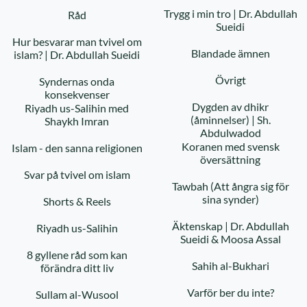
Trygg i min tro | Dr. Abdullah
Råd
Sueidi
Hur besvarar man tvivel om
Blandade ämnen
islam? | Dr. Abdullah Sueidi
Övrigt
Syndernas onda
konsekvenser
Dygden av dhikr
Riyadh us-Salihin med
(åminnelser) | Sh.
Shaykh Imran
Abdulwadod
Koranen med svensk
Islam - den sanna religionen
översättning
Svar på tvivel om islam
Tawbah (Att ångra sig för
sina synder)
Shorts & Reels
Äktenskap | Dr. Abdullah
Riyadh us-Salihin
Sueidi & Moosa Assal
8 gyllene råd som kan
Sahih al-Bukhari
förändra ditt liv
Varför ber du inte?
Sullam al-Wusool