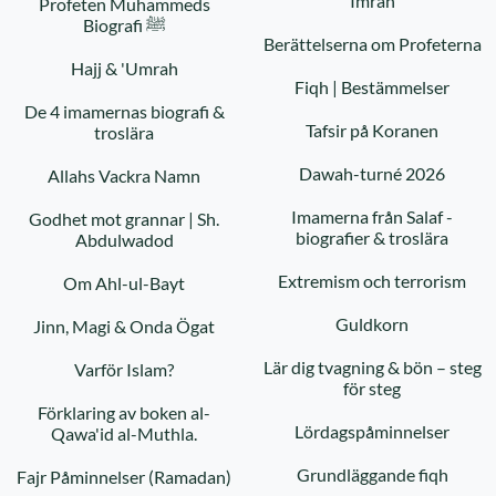
Imran
Profeten Muhammeds
Biografi ﷺ
Berättelserna om Profeterna
Hajj & 'Umrah
Fiqh | Bestämmelser
De 4 imamernas biografi &
Tafsir på Koranen
troslära
Dawah-turné 2026
Allahs Vackra Namn
Imamerna från Salaf -
Godhet mot grannar | Sh.
biografier & troslära
Abdulwadod
Extremism och terrorism
Om Ahl-ul-Bayt
Guldkorn
Jinn, Magi & Onda Ögat
Lär dig tvagning & bön – steg
Varför Islam?
för steg
Förklaring av boken al-
Lördagspåminnelser
Qawa'id al-Muthla.
Grundläggande fiqh
Fajr Påminnelser (Ramadan)