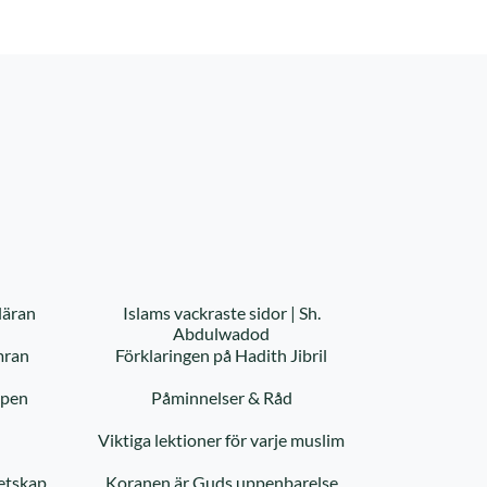
läran
Islams vackraste sidor | Sh.
Abdulwadod
mran
Förklaringen på Hadith Jibril
ppen
Påminnelser & Råd
Viktiga lektioner för varje muslim
etskap
Koranen är Guds uppenbarelse