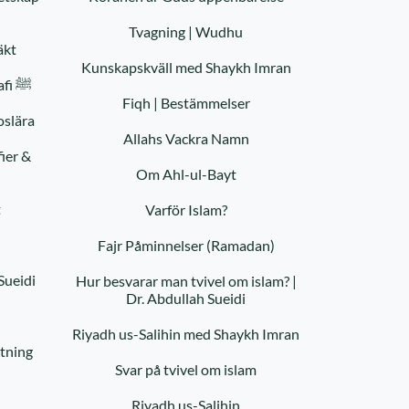
Tvagning | Wudhu
äkt
Kunskapskväll med Shaykh Imran
Profeten Muhammeds Biografi ﷺ
Fiqh | Bestämmelser
oslära
Allahs Vackra Namn
ier &
Om Ahl-ul-Bayt
t
Varför Islam?
Fajr Påminnelser (Ramadan)
Sueidi
Hur besvarar man tvivel om islam? |
Dr. Abdullah Sueidi
Riyadh us-Salihin med Shaykh Imran
tning
Svar på tvivel om islam
Riyadh us-Salihin