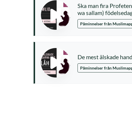
Ska man fira Profetens
wa sallam) födelseda
Påminnelser från Muslimap
De mest älskade hand
Påminnelser från Muslimap