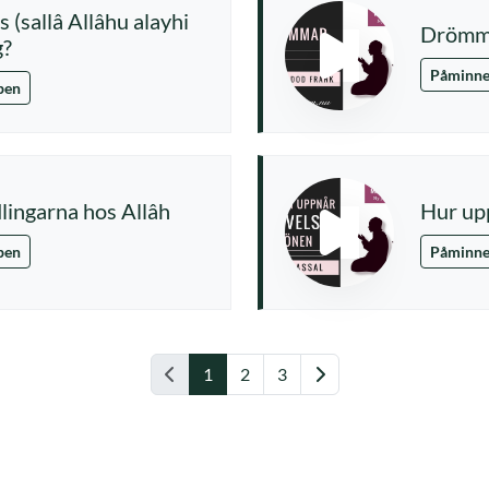
 (sallâ Allâhu alayhi
Drömm
g?
Påminne
pen
lingarna hos Allâh
Hur upp
pen
Påminne
Föregående
Nästa
1
2
3