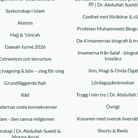
ﷺ | Dr. Abdullah Sueidi
Syskonskap i islam
Godhet mot föräldrar & sl
Ateism
Hajj & 'Umrah
De 4 imamernas biografi & tr
Dawah-turné 2026
Imamerna från Salaf - biograf
troslära
Extremism och terrorism
Jinn, Magi & Onda Öga
g tvagning & bön – steg för steg
Lördagspåminnelser
Grundläggande fiqh
Trygg i min tro | Dr. Abdullah 
Råd
Övrigt
ndernas onda konsekvenser
Koranen med svensk översät
lam - den sanna religionen
Shorts & Reels
nskap | Dr. Abdullah Sueidi &
Moosa Assal