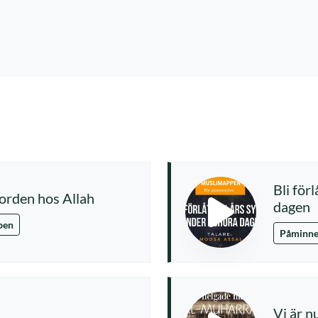
Bli för
 orden hos Allah
dagen
pen
Påminne
Vi är 