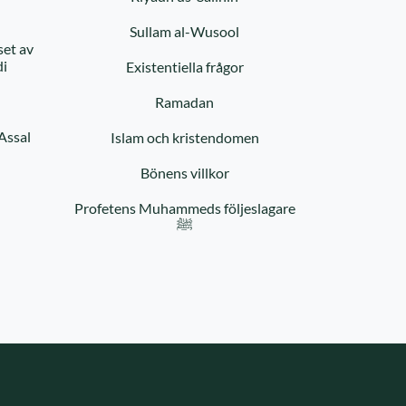
Sullam al-Wusool
set av
di
Existentiella frågor
Ramadan
Assal
Islam och kristendomen
Bönens villkor
Profetens Muhammeds följeslagare
ﷺ