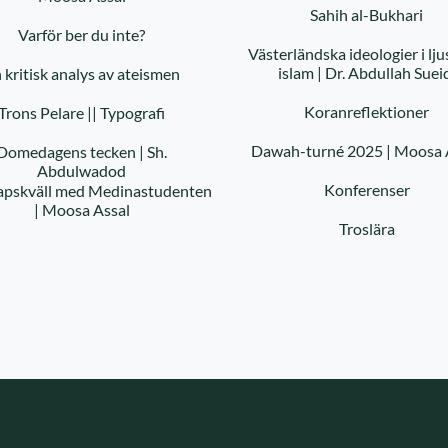
Sahih al-Bukhari
Varför ber du inte?
Västerländska ideologier i lju
islam | Dr. Abdullah Suei
 kritisk analys av ateismen
Koranreflektioner
Trons Pelare || Typografi
Dawah-turné 2025 | Moosa 
Domedagens tecken | Sh.
Abdulwadod
Konferenser
pskväll med Medinastudenten
| Moosa Assal
Troslära