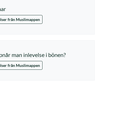
ar
lser från Muslimappen
når man inlevelse i bönen?
lser från Muslimappen