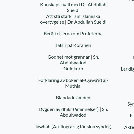
Kunskapskväll med Dr. Abdullah
Sueidi
Att stå stark i sin islamiska
övertygelse | Dr. Abdullah Sueidi
Berättelserna om Profeterna
Tafsir på Koranen
Godhet mot grannar | Sh.
Abdulwadod
Guldkorn
Lär di
Förklaring av boken al-Qawa'id al-
Muthla.
Blandade ämnen
Sy
Dygden av dhikr (åminnelser) | Sh.
Abdulwadod
Is
Tawbah (Att ångra sig för sina synder)
Äkte