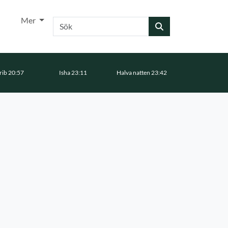
Mer
Sök
ib 20:57
Isha 23:11
Halva natten 23:42