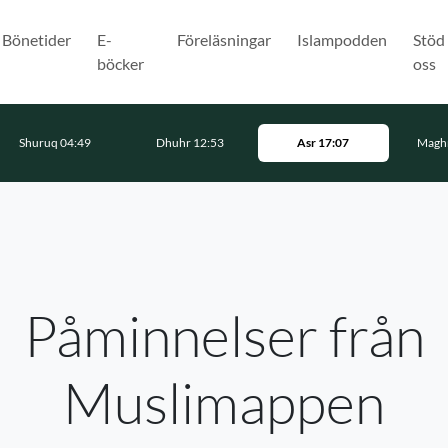
Bönetider
E-
Föreläsningar
Islampodden
Stöd
böcker
oss
Shuruq 04:49
Dhuhr 12:53
Asr 17:07
Maghr
Påminnelser från
Muslimappen