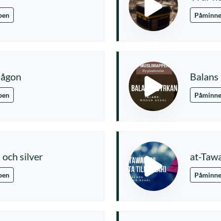
pen
Påminne
 någon
Balans 
pen
Påminne
 och silver
at-Tawak
pen
Påminne