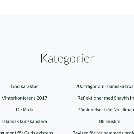
Kategorier
God karaktär
200 frågor om islamiska tros
Vinterkonferens 2017
Reflektioner med Shaykh I
De lärda
Påminnelser från Muslima
Islamisk kunskapslära
Bli muslim
gument för Guds existens
Bevisen för Muhammeds prof