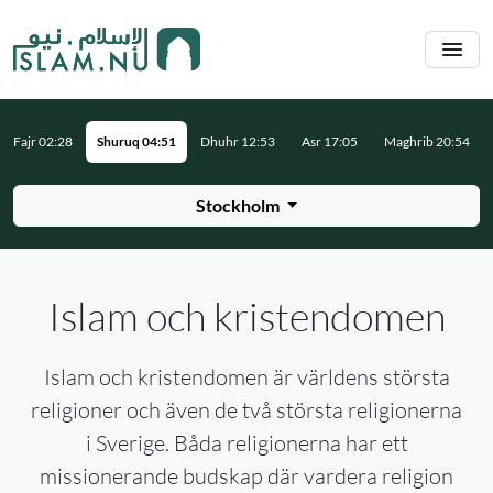
Hoppa till huvudinnehåll
Fajr 02:28
Shuruq 04:51
Dhuhr 12:53
Asr 17:05
Maghrib 20:54
Stockholm
Islam och kristendomen
Islam och kristendomen är världens största
religioner och även de två största religionerna
i Sverige. Båda religionerna har ett
missionerande budskap där vardera religion