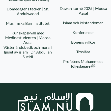
Dawah-turné 2025 | Moosa
Domedagens tecken | Sh.
Assal
Abdulwadod
Islam och kristendomen
Muslimska Barninstitutet
Konferenser
Kunskapskväll med
Medinastudenten | Moosa
Bönens villkor
Assal
Västerländsk etik och moral i
Troslära
ljuset av islam | Dr. Abdullah
Sueidi
Profetens Muhammeds
följeslagare ﷺ