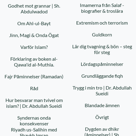
Imamerna från Salaf -
Godhet mot grannar | Sh.
biografier & troslära
Abdulwadod
Extremism och terrorism
Om Ahl-ul-Bayt
Guldkorn
Jinn, Magi & Onda Ögat
Lär dig tvagning & bön – steg
Varför Islam?
för steg
Förklaring av boken al-
Lördagspåminnelser
Qawa'id al-Muthla.
Grundläggande fiqh
Fajr Påminnelser (Ramadan)
Trygg i min tro | Dr. Abdullah
Råd
Sueidi
Hur besvarar man tvivel om
Blandade ämnen
islam? | Dr. Abdullah Sueidi
Övrigt
Syndernas onda
konsekvenser
Dygden av dhikr
Riyadh us-Salihin med
(åminnelser) | Sh.
Shaykh Imran