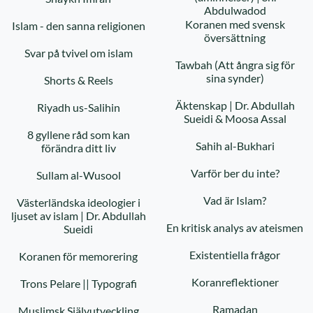
Abdulwadod
Koranen med svensk
Islam - den sanna religionen
översättning
Svar på tvivel om islam
Tawbah (Att ångra sig för
sina synder)
Shorts & Reels
Äktenskap | Dr. Abdullah
Riyadh us-Salihin
Sueidi & Moosa Assal
8 gyllene råd som kan
Sahih al-Bukhari
förändra ditt liv
Varför ber du inte?
Sullam al-Wusool
Vad är Islam?
Västerländska ideologier i
ljuset av islam | Dr. Abdullah
En kritisk analys av ateismen
Sueidi
Existentiella frågor
Koranen för memorering
Koranreflektioner
Trons Pelare || Typografi
Ramadan
Muslimsk Självutveckling