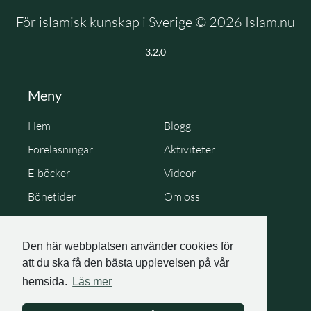
För islamisk kunskap i Sverige © 2026 Islam.nu
3.2.0
Meny
Hem
Blogg
Föreläsningar
Aktiviteter
E-böcker
Videor
Bönetider
Om oss
Cookie Policy
Personuppgiftspolicy
Den här webbplatsen använder cookies för
att du ska få den bästa upplevelsen på vår
hemsida.
Läs mer