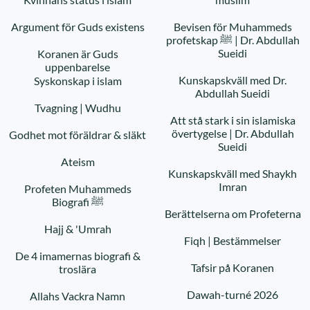
Argument för Guds existens
Bevisen för Muhammeds
profetskap ﷺ | Dr. Abdullah
Sueidi
Koranen är Guds
uppenbarelse
Kunskapskväll med Dr.
Syskonskap i islam
Abdullah Sueidi
Tvagning | Wudhu
Att stå stark i sin islamiska
övertygelse | Dr. Abdullah
Godhet mot föräldrar & släkt
Sueidi
Ateism
Kunskapskväll med Shaykh
Imran
Profeten Muhammeds
Biografi ﷺ
Berättelserna om Profeterna
Hajj & 'Umrah
Fiqh | Bestämmelser
De 4 imamernas biografi &
Tafsir på Koranen
troslära
Dawah-turné 2026
Allahs Vackra Namn