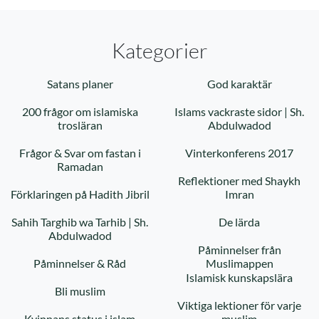
Kategorier
Satans planer
God karaktär
200 frågor om islamiska
Islams vackraste sidor | Sh.
trosläran
Abdulwadod
Frågor & Svar om fastan i
Vinterkonferens 2017
Ramadan
Reflektioner med Shaykh
Förklaringen på Hadith Jibril
Imran
Sahih Targhib wa Tarhib | Sh.
De lärda
Abdulwadod
Påminnelser från
Påminnelser & Råd
Muslimappen
Islamisk kunskapslära
Bli muslim
Viktiga lektioner för varje
Kvinnans status i islam
muslim