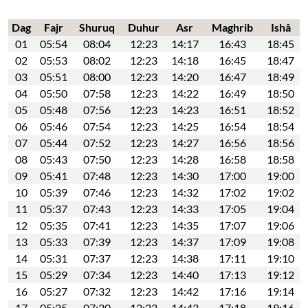
Dag
Fajr
Shuruq
Duhur
Asr
Maghrib
Ishâ
01
05:54
08:04
12:23
14:17
16:43
18:45
02
05:53
08:02
12:23
14:18
16:45
18:47
03
05:51
08:00
12:23
14:20
16:47
18:49
04
05:50
07:58
12:23
14:22
16:49
18:50
05
05:48
07:56
12:23
14:23
16:51
18:52
06
05:46
07:54
12:23
14:25
16:54
18:54
07
05:44
07:52
12:23
14:27
16:56
18:56
08
05:43
07:50
12:23
14:28
16:58
18:58
09
05:41
07:48
12:23
14:30
17:00
19:00
10
05:39
07:46
12:23
14:32
17:02
19:02
11
05:37
07:43
12:23
14:33
17:05
19:04
12
05:35
07:41
12:23
14:35
17:07
19:06
13
05:33
07:39
12:23
14:37
17:09
19:08
14
05:31
07:37
12:23
14:38
17:11
19:10
15
05:29
07:34
12:23
14:40
17:13
19:12
16
05:27
07:32
12:23
14:42
17:16
19:14
17
05:25
07:30
12:23
14:43
17:18
19:16