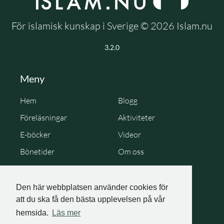
För islamisk kunskap i Sverige © 2026 Islam.nu
3.2.0
Meny
Hem
Blogg
Föreläsningar
Aktiviteter
E-böcker
Videor
Bönetider
Om oss
Cookie Policy
Personuppgiftspolicy
Den här webbplatsen använder cookies för
att du ska få den bästa upplevelsen på vår
hemsida.
Läs mer