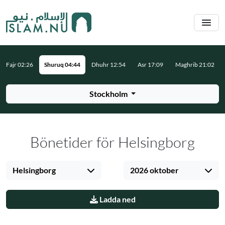
Hoppa till huvudinnehåll
Fajr 02:26
Shuruq 04:44
Dhuhr 12:54
Asr 17:09
Maghrib 21:02
Stockholm
Bönetider för Helsingborg
Helsingborg
2026 oktober
Ladda ned