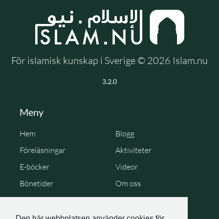
För islamisk kunskap i Sverige © 2026 Islam.nu
3.2.0
Meny
Hem
Blogg
Föreläsningar
Aktiviteter
E-böcker
Videor
Bönetider
Om oss
Cookie Policy
Personuppgiftspolicy
Den här webbplatsen använder cookies för