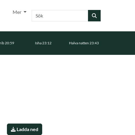
Mer
Sök
ib 20:59
Isha 23:12
Halva natten 23:43
Ladda ned