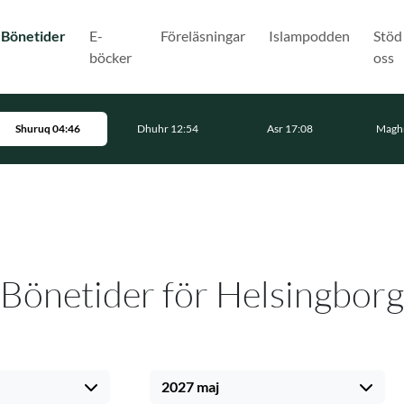
(Nuvarande)
Bönetider
E-
Föreläsningar
Islampodden
Stöd
böcker
oss
Shuruq 04:46
Dhuhr 12:54
Asr 17:08
Maghr
Bönetider för Helsingborg
2027 maj