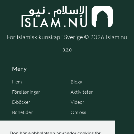
För islamisk kunskap i Sverige © 2026 Islam.nu
3.2.0
Meny
Hem
Blogg
Föreläsningar
Aktiviteter
E-böcker
Videor
Bönetider
Om oss
Cookie Policy
Personuppgiftspolicy
Den här webbplatsen använder cookies för