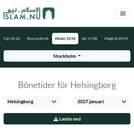
Hoppa till huvudinnehåll
Fajr 02:26
Shuruq 04:46
Dhuhr 12:54
Asr 17:08
Maghrib 20:59
Stockholm
Bönetider för Helsingborg
Helsingborg
2027 januari
Ladda ned