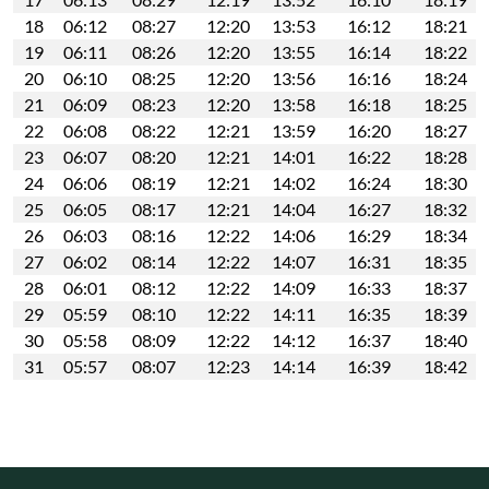
18
06:12
08:27
12:20
13:53
16:12
18:21
19
06:11
08:26
12:20
13:55
16:14
18:22
20
06:10
08:25
12:20
13:56
16:16
18:24
21
06:09
08:23
12:20
13:58
16:18
18:25
22
06:08
08:22
12:21
13:59
16:20
18:27
23
06:07
08:20
12:21
14:01
16:22
18:28
24
06:06
08:19
12:21
14:02
16:24
18:30
25
06:05
08:17
12:21
14:04
16:27
18:32
26
06:03
08:16
12:22
14:06
16:29
18:34
27
06:02
08:14
12:22
14:07
16:31
18:35
28
06:01
08:12
12:22
14:09
16:33
18:37
29
05:59
08:10
12:22
14:11
16:35
18:39
30
05:58
08:09
12:22
14:12
16:37
18:40
31
05:57
08:07
12:23
14:14
16:39
18:42