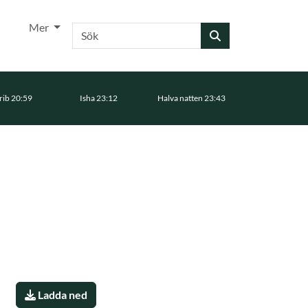
Mer
Sök
ib 20:59
Isha 23:12
Halva natten 23:43
Ladda ned