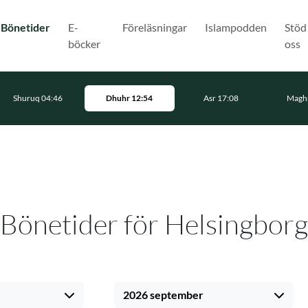
(Nuvarande)
Bönetider
E-
Föreläsningar
Islampodden
Stöd
böcker
oss
Shuruq 04:46
Dhuhr 12:54
Asr 17:08
Maghr
Bönetider för Helsingborg
2026 september