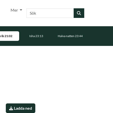
Mer
Sök
rib 21:02
Isha 23:13
Halva natten 23:44
Ladda ned