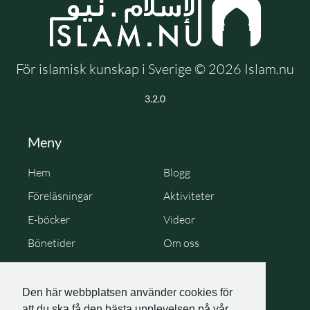
För islamisk kunskap i Sverige © 2026 Islam.nu
3.2.0
Meny
Hem
Blogg
Föreläsningar
Aktiviteter
E-böcker
Videor
Bönetider
Om oss
Cookie Policy
Personuppgiftspolicy
Den här webbplatsen använder cookies för
att du ska få den bästa upplevelsen på vår