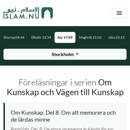
Hoppa till huvudinnehåll
Shuruq 04:44
Dhuhr 12:54
Asr 17:09
Maghrib 21:02
Isha 23:13
Stockholm
Föreläsningar i serien
Om
Kunskap och Vägen till Kunskap
Om Kunskap. Del 8. Om att memorera och
de lärdas minne
Bismillah. Del. 8. De stora Imamerna är kända för sin