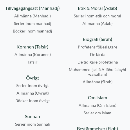
Tillvägagångsätt (Manhadj)
Etik & Moral (Adab)
Allmänna (Manhadj)
Serier inom etik och moral
Serier inom manhadj
Allmänna (Adab)
Böcker inom manhadj
Biografi (Sirah)
Koranen (Tafsir)
Profetens följeslagare
Allmänna (Koranen)
De lärda
Tafsir
De tidigare profeterna
Muhammed (sallâ Allâhu ´alayhi
wa sallam)
Övrigt
Allmänna (Sirah)
Serier inom övrigt
Allmänna (Övrigt)
Om Islam
Böcker inom övrigt
Allmänna (Om Islam)
Serier om islam
Sunnah
Serier inom Sunnah
Bestämmelser (Fiqh)