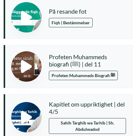
På resande fot
Fiqh | Bestämmelser
Profeten Muhammeds
biografi (ﷺ) | del 11
Profeten Muhammeds Biografi ﷺ
Kapitlet om uppriktighet | del
4/5
Sahih Targhib wa Tarhib | Sh.
Abdulwadod