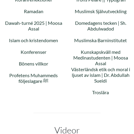
Ramadan
Muslimsk Självutveckling
Dawah-turné 2025 | Moosa
Domedagens tecken | Sh.
Assal
Abdulwadod
Islam och kristendomen
Muslimska Barninstitutet
Konferenser
Kunskapskväll med
Medinastudenten | Moosa
Assal
Bönens villkor
Västerländsk etik och moral i
ljuset av islam | Dr. Abdullah
Profetens Muhammeds
Sueidi
följeslagare ﷺ
Troslära
Videor