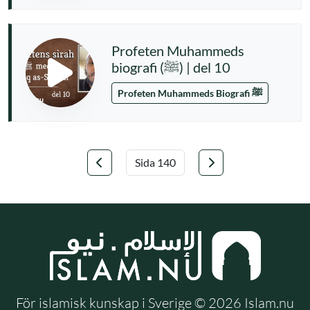
Profeten Muhammeds
biografi (ﷺ) | del 10
Profeten Muhammeds Biografi ﷺ
Föregående
Nästa
Välj sida
För islamisk kunskap i Sverige © 2026 Islam.nu