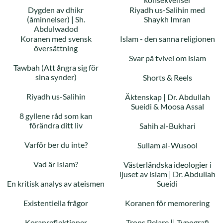
Dygden av dhikr
Riyadh us-Salihin med
(åminnelser) | Sh.
Shaykh Imran
Abdulwadod
Koranen med svensk
Islam - den sanna religionen
översättning
Svar på tvivel om islam
Tawbah (Att ångra sig för
sina synder)
Shorts & Reels
Riyadh us-Salihin
Äktenskap | Dr. Abdullah
Sueidi & Moosa Assal
8 gyllene råd som kan
förändra ditt liv
Sahih al-Bukhari
Varför ber du inte?
Sullam al-Wusool
Vad är Islam?
Västerländska ideologier i
ljuset av islam | Dr. Abdullah
En kritisk analys av ateismen
Sueidi
Existentiella frågor
Koranen för memorering
Koranreflektioner
Trons Pelare || Typografi