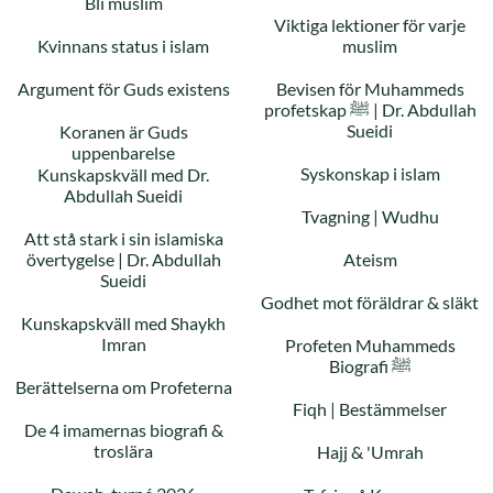
Bli muslim
Viktiga lektioner för varje
Kvinnans status i islam
muslim
Argument för Guds existens
Bevisen för Muhammeds
profetskap ﷺ | Dr. Abdullah
Sueidi
Koranen är Guds
uppenbarelse
Syskonskap i islam
Kunskapskväll med Dr.
Abdullah Sueidi
Tvagning | Wudhu
Att stå stark i sin islamiska
övertygelse | Dr. Abdullah
Ateism
Sueidi
Godhet mot föräldrar & släkt
Kunskapskväll med Shaykh
Imran
Profeten Muhammeds
Biografi ﷺ
Berättelserna om Profeterna
Fiqh | Bestämmelser
De 4 imamernas biografi &
troslära
Hajj & 'Umrah