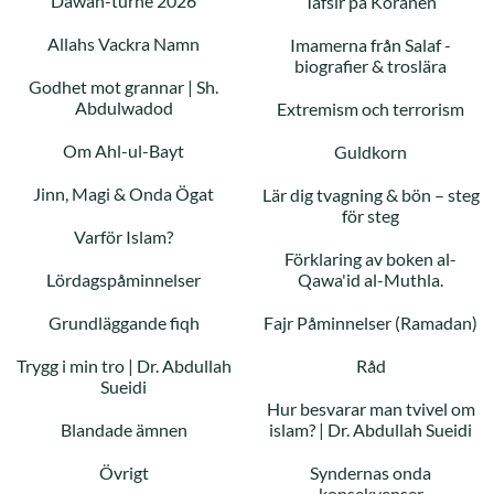
Dawah-turné 2026
Tafsir på Koranen
Allahs Vackra Namn
Imamerna från Salaf -
biografier & troslära
Godhet mot grannar | Sh.
Abdulwadod
Extremism och terrorism
Om Ahl-ul-Bayt
Guldkorn
Jinn, Magi & Onda Ögat
Lär dig tvagning & bön – steg
för steg
Varför Islam?
Förklaring av boken al-
Lördagspåminnelser
Qawa'id al-Muthla.
Grundläggande fiqh
Fajr Påminnelser (Ramadan)
Trygg i min tro | Dr. Abdullah
Råd
Sueidi
Hur besvarar man tvivel om
Blandade ämnen
islam? | Dr. Abdullah Sueidi
Övrigt
Syndernas onda
konsekvenser