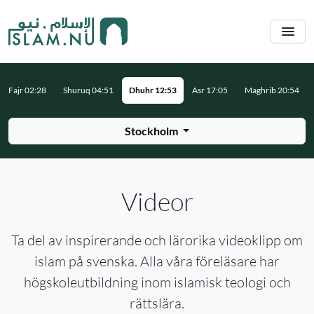
Hoppa till huvudinnehåll
Fajr 02:28
Shuruq 04:51
Dhuhr 12:53
Asr 17:05
Maghrib 20:54
Stockholm
Videor
Ta del av inspirerande och lärorika videoklipp om
islam på svenska. Alla våra föreläsare har
högskoleutbildning inom islamisk teologi och
rättslära.