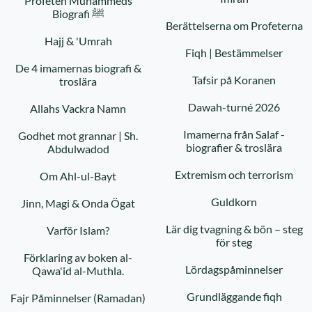
Profeten Muhammeds
Biografi ﷺ
Berättelserna om Profeterna
Hajj & 'Umrah
Fiqh | Bestämmelser
De 4 imamernas biografi &
Tafsir på Koranen
troslära
Dawah-turné 2026
Allahs Vackra Namn
Imamerna från Salaf -
Godhet mot grannar | Sh.
biografier & troslära
Abdulwadod
Extremism och terrorism
Om Ahl-ul-Bayt
Guldkorn
Jinn, Magi & Onda Ögat
Lär dig tvagning & bön – steg
Varför Islam?
för steg
Förklaring av boken al-
Lördagspåminnelser
Qawa'id al-Muthla.
Grundläggande fiqh
Fajr Påminnelser (Ramadan)