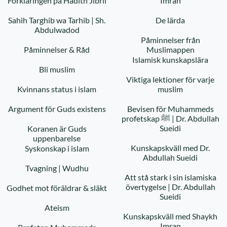
Förklaringen på Hadith Jibril
Imran
Sahih Targhib wa Tarhib | Sh.
De lärda
Abdulwadod
Påminnelser från
Påminnelser & Råd
Muslimappen
Islamisk kunskapslära
Bli muslim
Viktiga lektioner för varje
Kvinnans status i islam
muslim
Argument för Guds existens
Bevisen för Muhammeds
profetskap ﷺ | Dr. Abdullah
Sueidi
Koranen är Guds
uppenbarelse
Kunskapskväll med Dr.
Syskonskap i islam
Abdullah Sueidi
Tvagning | Wudhu
Att stå stark i sin islamiska
övertygelse | Dr. Abdullah
Godhet mot föräldrar & släkt
Sueidi
Ateism
Kunskapskväll med Shaykh
Imran