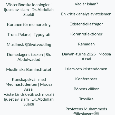
Vad är Islam?
Västerländska ideologier i
ljuset av islam | Dr. Abdullah
En kritisk analys av ateismen
Sueidi
Existentiella frågor
Koranen för memorering
Koranreflektioner
Trons Pelare || Typografi
Ramadan
Muslimsk Självutveckling
Dawah-turné 2025 | Moosa
Domedagens tecken | Sh.
Assal
Abdulwadod
Islam och kristendomen
Muslimska Barninstitutet
Konferenser
Kunskapskväll med
Medinastudenten | Moosa
Bönens villkor
Assal
Västerländsk etik och moral i
Troslära
ljuset av islam | Dr. Abdullah
Sueidi
Profetens Muhammeds
följeslagare ﷺ