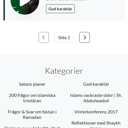
God karaktär
Föregående
Nästa
Välj sida
Kategorier
Satans planer
God karaktär
200 frågor om islamiska
Islams vackraste sidor | Sh.
trosläran
Abdulwadod
Frågor & Svar om fastan i
Vinterkonferens 2017
Ramadan
Reflektioner med Shaykh