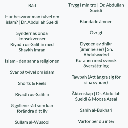
Trygg i min tro | Dr. Abdullah
Råd
Sueidi
Hur besvarar man tvivel om
Blandade ämnen
islam? | Dr. Abdullah Sueidi
Övrigt
Syndernas onda
konsekvenser
Dygden av dhikr
Riyadh us-Salihin med
(åminnelser) | Sh.
Shaykh Imran
Abdulwadod
Koranen med svensk
Islam - den sanna religionen
översättning
Svar på tvivel om islam
Tawbah (Att ångra sig för
sina synder)
Shorts & Reels
Äktenskap | Dr. Abdullah
Riyadh us-Salihin
Sueidi & Moosa Assal
8 gyllene råd som kan
Sahih al-Bukhari
förändra ditt liv
Varför ber du inte?
Sullam al-Wusool