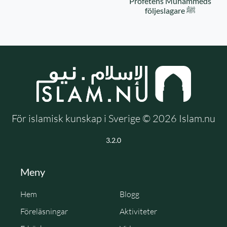
Profetens Muhammeds
följeslagare ﷺ
För islamisk kunskap i Sverige © 2026 Islam.nu
3.2.0
Meny
Hem
Blogg
Föreläsningar
Aktiviteter