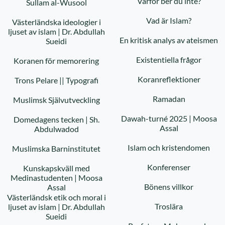
Varför ber du inte?
Sullam al-Wusool
Vad är Islam?
Västerländska ideologier i
ljuset av islam | Dr. Abdullah
En kritisk analys av ateismen
Sueidi
Existentiella frågor
Koranen för memorering
Koranreflektioner
Trons Pelare || Typografi
Ramadan
Muslimsk Självutveckling
Dawah-turné 2025 | Moosa
Domedagens tecken | Sh.
Assal
Abdulwadod
Islam och kristendomen
Muslimska Barninstitutet
Konferenser
Kunskapskväll med
Medinastudenten | Moosa
Bönens villkor
Assal
Västerländsk etik och moral i
Troslära
ljuset av islam | Dr. Abdullah
Sueidi