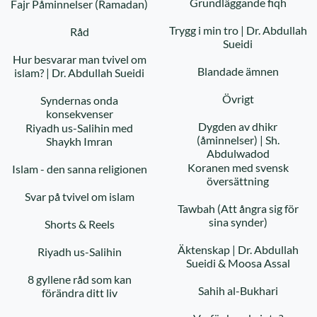
Grundläggande fiqh
Fajr Påminnelser (Ramadan)
Trygg i min tro | Dr. Abdullah
Råd
Sueidi
Hur besvarar man tvivel om
Blandade ämnen
islam? | Dr. Abdullah Sueidi
Övrigt
Syndernas onda
konsekvenser
Dygden av dhikr
Riyadh us-Salihin med
(åminnelser) | Sh.
Shaykh Imran
Abdulwadod
Koranen med svensk
Islam - den sanna religionen
översättning
Svar på tvivel om islam
Tawbah (Att ångra sig för
sina synder)
Shorts & Reels
Äktenskap | Dr. Abdullah
Riyadh us-Salihin
Sueidi & Moosa Assal
8 gyllene råd som kan
Sahih al-Bukhari
förändra ditt liv