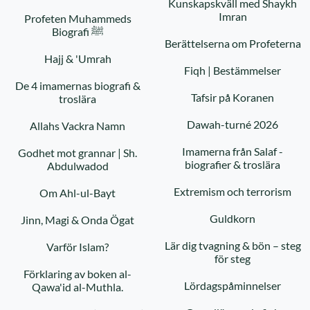
Kunskapskväll med Shaykh
Imran
Profeten Muhammeds
Biografi ﷺ
Berättelserna om Profeterna
Hajj & 'Umrah
Fiqh | Bestämmelser
De 4 imamernas biografi &
Tafsir på Koranen
troslära
Dawah-turné 2026
Allahs Vackra Namn
Imamerna från Salaf -
Godhet mot grannar | Sh.
biografier & troslära
Abdulwadod
Extremism och terrorism
Om Ahl-ul-Bayt
Guldkorn
Jinn, Magi & Onda Ögat
Lär dig tvagning & bön – steg
Varför Islam?
för steg
Förklaring av boken al-
Lördagspåminnelser
Qawa'id al-Muthla.