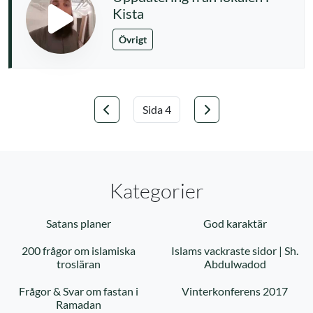
Kista
Övrigt
Föregående
Nästa
Välj sida
Kategorier
Satans planer
God karaktär
200 frågor om islamiska
Islams vackraste sidor | Sh.
trosläran
Abdulwadod
Frågor & Svar om fastan i
Vinterkonferens 2017
Ramadan