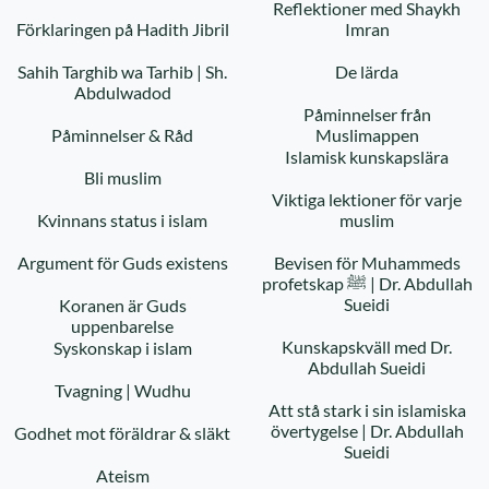
Reflektioner med Shaykh
Förklaringen på Hadith Jibril
Imran
Sahih Targhib wa Tarhib | Sh.
De lärda
Abdulwadod
Påminnelser från
Påminnelser & Råd
Muslimappen
Islamisk kunskapslära
Bli muslim
Viktiga lektioner för varje
Kvinnans status i islam
muslim
Argument för Guds existens
Bevisen för Muhammeds
profetskap ﷺ | Dr. Abdullah
Sueidi
Koranen är Guds
uppenbarelse
Kunskapskväll med Dr.
Syskonskap i islam
Abdullah Sueidi
Tvagning | Wudhu
Att stå stark i sin islamiska
övertygelse | Dr. Abdullah
Godhet mot föräldrar & släkt
Sueidi
Ateism